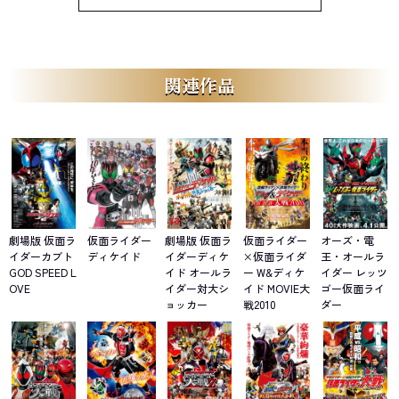
関連作品
劇場版 仮面ラ
仮面ライダー
劇場版 仮面ラ
仮面ライダー
オーズ・電
イダーカブト
ディケイド
イダーディケ
×仮面ライダ
王・オールラ
GOD SPEED L
イド オールラ
ー W&ディケ
イダー レッツ
OVE
イダー対大シ
イド MOVIE大
ゴー仮面ライ
ョッカー
戦2010
ダー