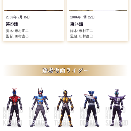
2006年 7月 15日
2006年 7月 22日
第23話
第24話
脚本:
米村正二
脚本:
米村正二
監督:
田村直己
監督:
田村直己
登場仮面ライダー