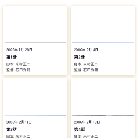
撲滅の切り札となる戦士「マスクドライダー」の一体「仮面ライダ
ーカブト」への変身の核となる昆虫型自律メカ「カブトゼクター」
が完成する。そんななか、洋食店「ビストロサル」のアルバイトと
して働くひよりの周囲に、ワームの怪しい影が忍び寄るのだっ
た……。
サルでのひよりのアルバイト仲間にして、ZECTの田所チームに見
習い隊員として所属する青年、加賀美新はカブトの変身者に志願。
ワームを前にカブトの変身者が使用するベルト型ツール「ライダー
2006年 1月 28日
2006年 2月 4日
ベルト」を装着するも、彼の手にカブトゼクターが収まることはな
第1話
第2話
かった。加賀美を尻目にカブトゼクターに選ばれし青年の名は天道
脚本:
米村正二
脚本:
米村正二
総司。加賀美のものとは形状は同じながらも別のライダーベルトを
監督:
石田秀範
監督:
石田秀範
持つ天道は、7年前から運命の日の到来を予見しており、来たるべき
日に備えて己を鍛え続けていた。カブトに変身し、悠然とワームを
倒す天道。加賀美はその姿を呆然と見つめるしかなかった。
その後、天道はなにかに導かれるようにひよりに接触。加賀美や
田所チームに所属する岬祐月などと交流しながらワームと戦う日々
を送る。
だが、マスクドライダーとしてワームと戦うのは天道だけではな
かった。ZECTのエリート集団「シャドウ」を率いる矢車想、および
2006年 2月 11日
2006年 2月 18日
失脚した矢車の後任としてシャドウの隊長となった影山瞬が変身す
第3話
第4話
る「仮面ライダーザビー」、自由と女性を愛するメイクアップアー
脚本:
米村正二
脚本:
米村正二