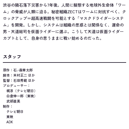
渋谷の隕石落下災害から7年後。人間に擬態する地球外生命体「ワー
ム」の脅威が人類に迫る。秘密組織ZECTはワームに対抗すべく、ク
ロックアップ＝超高速戦闘を可能とする「マスクドライダーシステ
ム」を開発。しかし、システムは組織の思惑とは関係なく、運命の
男・天道総司を仮面ライダーに選ぶ。こうして天道は仮面ライダー
カブトとして、自身の思うままに戦い始めるのだった。
スタッフ
原作：石
森章太郎
ノ
脚本：米村正二 ほか
監督：石田秀範 ほか
プロデューサー：
梶淳（テレビ朝日）
白倉伸一郎（東映）
武部直美
制作：
テレビ朝日
東映
ADK