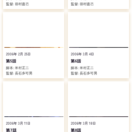
ティスト、風間大介が変身する「仮面ライダードレイク」、名門貴
監督:
田村直己
監督:
田村直己
族の出身にして姉を手に掛けたワームを憎む青年、神代剣が変身す
る「仮面ライダーサソード」。そして、加賀美も新たに完成した
「仮面ライダーガタック」の変身者として選ばれる。一癖も二癖も
あるマスクドライダーの変身者たちとワームが熾烈な戦いを繰り広
げる裏で、ZECTも怪しい動きを見せるが……。
2006年 2月 25日
2006年 3月 4日
第5話
第6話
脚本:
米村正二
脚本:
米村正二
監督:
長石多可男
監督:
長石多可男
2006年 3月 11日
2006年 3月 18日
第7話
第8話