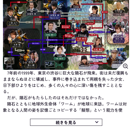
7年前の1999年、東京の渋谷に巨大な隕石が飛来。街は未だ復興も
ままならぬほどに壊滅し、事件に巻き込まれて両親を失った少女、
日下部ひよりをはじめ、多くの人々の心に深い傷を残すこととな
る。
だが、隕石がもたらしたのはそれだけではなかった。
隕石とともに地球外生命体「ワーム」が地球に来訪。ワームは対
象となる人間の姿を記憶ごとコピーする「擬態」という能力を使
い、人知れず社会に潜伏していく。この事実は一部の人間のみが把
握しており、彼らを中心に対ワーム秘密組織「ZECT（ゼクト）」が
続きを見る
結成された。そして、「マスクドライダー計画」のもとに、ワーム