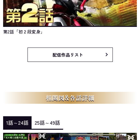
第2話「初２段変身」
配信作品リスト
相関図&各話詳細
1話～24話
25話～49話