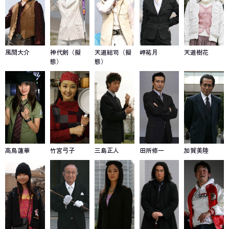
風間大介
神代剣（擬
天道総司（擬
岬祐月
天道樹花
態）
態）
高鳥蓮華
竹宮弓子
三島正人
田所修一
加賀美陸