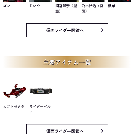
ゴン
じいや
間宮麗奈（擬
乃木怜治（擬
根岸
態）
態）
仮面ライダー図鑑へ
主要アイテム一覧
カブトゼクタ
ライダーベル
ー
ト
仮面ライダー図鑑へ