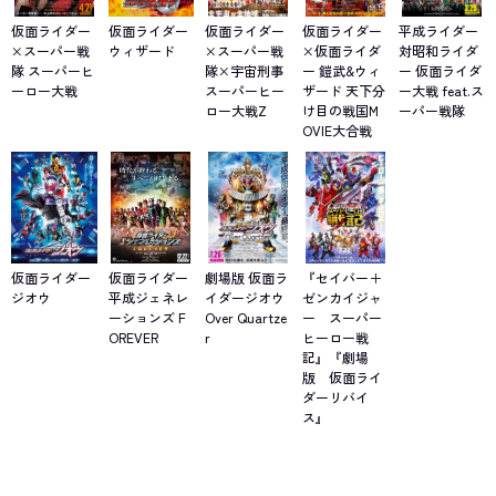
仮面ライダー
仮面ライダー
仮面ライダー
仮面ライダー
平成ライダー
×スーパー戦
ウィザード
×スーパー戦
×仮面ライダ
対昭和ライダ
隊 スーパーヒ
隊×宇宙刑事
ー 鎧武&ウィ
ー 仮面ライダ
ーロー大戦
スーパーヒー
ザード 天下分
ー大戦 feat.ス
ロー大戦Z
け目の戦国M
ーパー戦隊
OVIE大合戦
仮面ライダー
仮面ライダー
劇場版 仮面ラ
『セイバー＋
ジオウ
平成ジェネレ
イダージオウ
ゼンカイジャ
ーションズ F
Over Quartze
ー スーパー
OREVER
r
ヒーロー戦
記』『劇場
版 仮面ライ
ダーリバイ
ス』