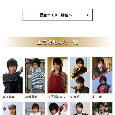
仮面ライダー図鑑へ
主要登場人物一覧
天道総司
加賀美新
日下部ひより
矢車想
影山瞬