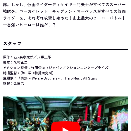
隊。しかし、仮面ライダーディケイド＝門矢士がすべてのスーパー
戦隊を、ゴーカイレッド＝キャプテン・マーベラスがすべての仮面
ライダーを、それぞれ攻撃し始めた！史上最大のヒーローバトル！
一番強いヒーローは誰だ！？
スタッフ
原作：石
森章太郎／八手三郎
ノ
脚本：米村正二
アクション監督：竹田弘道（ジャパンアクションエンタープライズ）
特撮監督：佛田洋（特撮研究所）
主題歌：「情熱 ～We are Brothers～」 Hero Music All Stars
監督：金田治