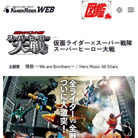
当サイトでは、機械的な自動翻訳サービスを使用していま
す。指定した言語に切り替わらないページは、ブラウザの翻
訳機能をご利用ください。
─
仮面ライダー×スーパー戦隊
スーパーヒーロー大戦
情熱 〜We are Brothers〜 / Hero Music All Stars
主題歌