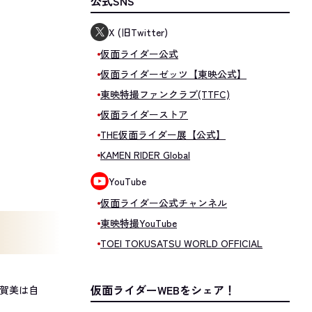
公式SNS
X (旧Twitter)
仮面ライダー公式
仮面ライダーゼッツ【東映公式】
東映特撮ファンクラブ(TTFC)
仮面ライダーストア
THE仮面ライダー展【公式】
KAMEN RIDER Global
YouTube
仮面ライダー公式チャンネル
東映特撮YouTube
TOEI TOKUSATSU WORLD OFFICIAL
仮面ライダーWEBをシェア！
加賀美は自