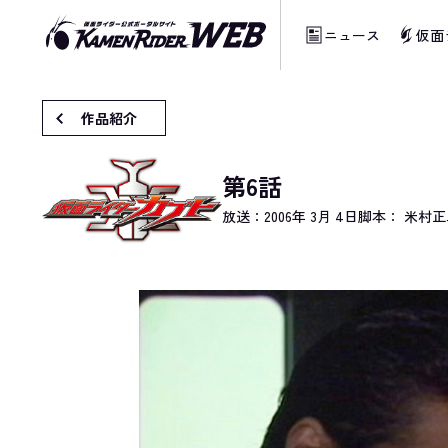
ニュース
仮面
当サイトでは、機械的な自動翻訳サービスを
作品紹介
第6話
放送：
2006年 3月 4日
脚本： 米村正