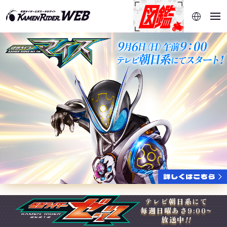
当サイトでは、機械的な自動翻訳サービスを使用していま
す。指定した言語に切り替わらないページは、ブラウザの翻
訳機能をご利用ください。
テレビ朝日系にて
毎週日曜あさ9:00~
放送中
!!