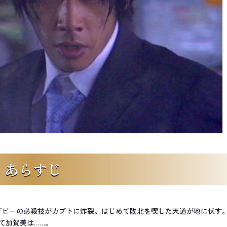
あらすじ
ザビーの必殺技がカブトに炸裂。はじめて敗北を喫した天道が地に伏す
て加賀美は……。