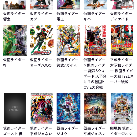
仮面ライダー
仮面ライダー
仮面ライダー
仮面ライダー
仮面ライダー
響鬼
カブト
電王
キバ
ディケイド
仮面ライダー
仮面ライダー
仮面ライダー
仮面ライダー
平成ライダー
W
オーズ/OOO
鎧武/ガイム
×仮面ライダ
対昭和ライダ
ー 鎧武&ウィ
ー 仮面ライダ
ザード 天下分
ー大戦 feat.ス
け目の戦国M
ーパー戦隊
OVIE大合戦
仮面ライダー
仮面ライダー
仮面ライダー
仮面ライダー
劇場版 仮面ラ
ゴースト 伝
平成ジェネレ
ジオウ
平成ジェネレ
イダージオウ