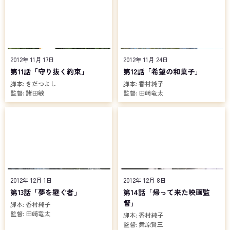
2012年 11月 17日
2012年 11月 24日
第11話「守り抜く約束」
第12話「希望の和菓子」
脚本:
きだつよし
脚本:
香村純子
監督:
諸田敏
監督:
田﨑竜太
2012年 12月 1日
2012年 12月 8日
第13話「夢を継ぐ者」
第14話「帰って来た映画監
督」
脚本:
香村純子
監督:
田﨑竜太
脚本:
香村純子
監督:
舞原賢三