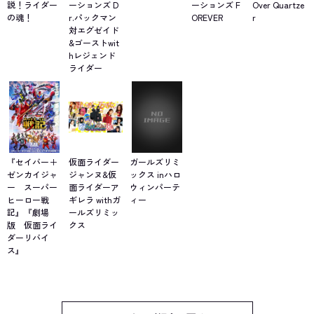
説！ライダー
ーションズ D
ーションズ F
Over Quartze
の魂！
r.パックマン
OREVER
r
対エグゼイド
&ゴーストwit
hレジェンド
ライダー
『セイバー＋
仮面ライダー
ガールズリミ
ゼンカイジャ
ジャンヌ&仮
ックス inハロ
ー スーパー
面ライダーア
ウィンパーテ
ヒーロー戦
ギレラ withガ
ィー
記』『劇場
ールズリミッ
版 仮面ライ
クス
ダーリバイ
ス』