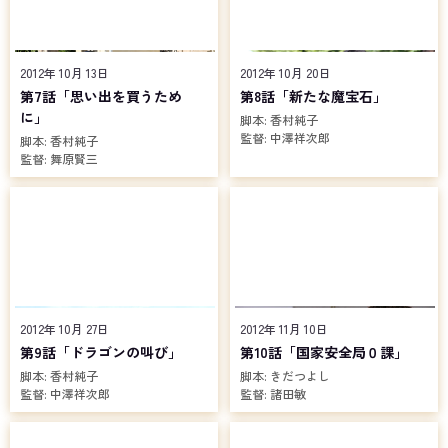
2012年 10月 13日
2012年 10月 20日
第7話「思い出を買うため
第8話「新たな魔宝石」
に」
脚本:
香村純子
監督:
中澤祥次郎
脚本:
香村純子
監督:
舞原賢三
2012年 10月 27日
2012年 11月 10日
第9話「ドラゴンの叫び」
第10話「国家安全局０課」
脚本:
香村純子
脚本:
きだつよし
監督:
中澤祥次郎
監督:
諸田敏