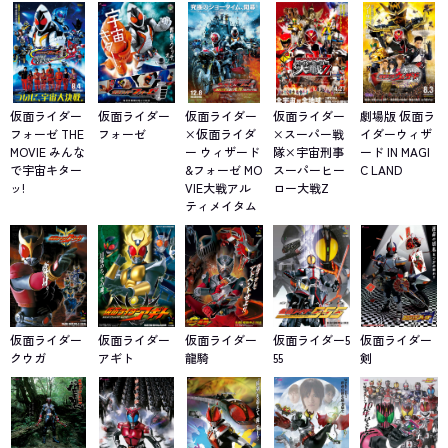
仮面ライダー
仮面ライダー
仮面ライダー
仮面ライダー
劇場版 仮面ラ
フォーゼ THE
フォーゼ
×仮面ライダ
×スーパー戦
イダーウィザ
MOVIE みんな
ー ウィザード
隊×宇宙刑事
ード IN MAGI
で宇宙キター
&フォーゼ MO
スーパーヒー
C LAND
ッ!
VIE大戦アル
ロー大戦Z
ティメイタム
仮面ライダー
仮面ライダー
仮面ライダー
仮面ライダー5
仮面ライダー
クウガ
アギト
龍騎
55
剣