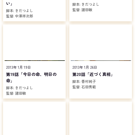
い」
脚本:
きだつよし
監督:
諸田敏
脚本:
きだつよし
監督:
中澤祥次郎
2013年 1月 19日
2013年 1月 26日
第19話「今日の命、明日の
第20話「近づく真相」
命」
脚本:
香村純子
監督:
石田秀範
脚本:
きだつよし
監督:
諸田敏