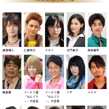
操真晴人
仁藤攻介
コヨミ
大門凜子
奈良瞬平
輪島繁
ドーナツ屋
ドーナツ屋
ミサ
ユウゴ
「はんぐり
「はんぐり
～」の店長
～」の店員