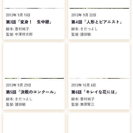
2012年 9月 15日
2012年 9月 22日
第3話「変身！ 生中継」
第4話「人形とピアニスト」
脚本:
香村純子
脚本:
きだつよし
監督:
中澤祥次郎
監督:
諸田敏
2012年 9月 29日
2012年 10月 6日
第5話「決戦のコンクール」
第6話「キレイな花には」
脚本:
きだつよし
脚本:
香村純子
監督:
諸田敏
監督:
舞原賢三