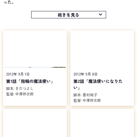
った。
晴人は白い魔法使いから託された謎多き少女、コヨミとともに、
神秘の石「魔宝石」を「ウィザードリング」へと加工できる初老の
続きを見る
男性、輪島繁が経営するアンティークショップ「面影堂」を拠点と
し、人々に絶望を与えることで同族を増やさんとするファントムと
の戦いに身を投じる。
幾度かのファントムとの戦いを経て、新米刑事の大門凛子、魔法
使いに憧れる青年、奈良瞬平など、晴人に救われた人々が、彼の仲
間として戦いに協力。さらには晴人とは違うタイプである古の魔法
使い「仮面ライダービースト」へと変身する青年、仁藤攻介も現
れ、魔法使いとファントムとの戦いは激しさを増していく。
その様子を影から見守る、白い魔法使いの真意とは……。
2012年 9月 1日
2012年 9月 8日
第1話「指輪の魔法使い」
第2話「魔法使いになりた
い」
脚本:
きだつよし
監督:
中澤祥次郎
脚本:
香村純子
監督:
中澤祥次郎