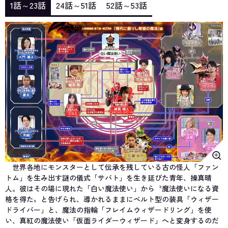
1話～23話
24話～51話
52話～53話
世界各地にモンスターとして伝承を残している古の怪人「ファン
トム」を生み出す謎の儀式「サバト」を生き延びた青年、操真晴
人。彼はその場に現れた「白い魔法使い」から〝魔法使いになる資
格を得た〟と告げられ、導かれるままにベルト型の装具「ウィザー
ドライバー」と、魔法の指輪「フレイムウィザードリング」を使
い、真紅の魔法使い「仮面ライダーウィザード」へと変身するのだ