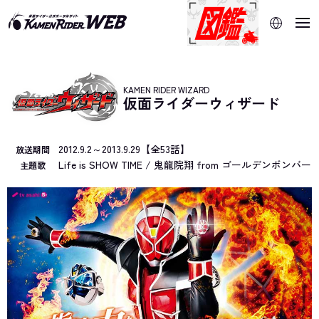
当サイトでは、機械的な自動翻訳サービスを使用していま
す。指定した言語に切り替わらないページは、ブラウザの翻
訳機能をご利用ください。
KAMEN RIDER WIZARD
仮面ライダーウィザード
2012.9.2～2013.9.29【全53話】
放送期間
Life is SHOW TIME / 鬼龍院翔 from ゴールデンボンバー
主題歌