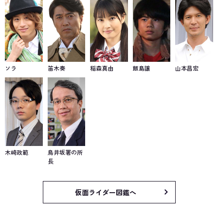
ソラ
笛木奏
稲森真由
飯島譲
山本昌宏
木崎政範
鳥井坂署の所
長
仮面ライダー図鑑へ