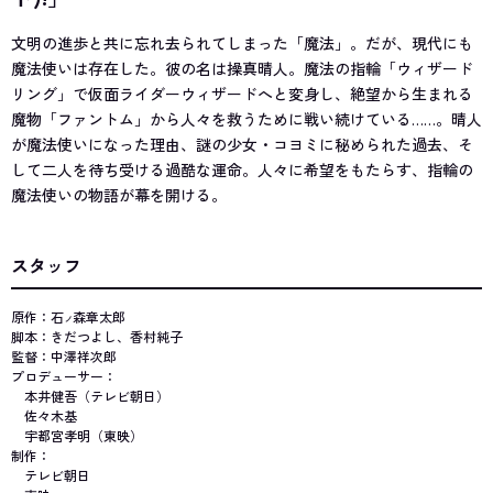
文明の進歩と共に忘れ去られてしまった「魔法」。だが、現代にも
魔法使いは存在した。彼の名は操真晴人。魔法の指輪「ウィザード
リング」で仮面ライダーウィザードへと変身し、絶望から生まれる
魔物「ファントム」から人々を救うために戦い続けている……。晴人
が魔法使いになった理由、謎の少女・コヨミに秘められた過去、そ
して二人を待ち受ける過酷な運命。人々に希望をもたらす、指輪の
魔法使いの物語が幕を開ける。
スタッフ
原作：石
森章太郎
ノ
脚本：きだつよし、香村純子
監督：中澤祥次郎
プロデューサー：
本井健吾（テレビ朝日）
佐々木基
宇都宮孝明（東映）
制作：
テレビ朝日