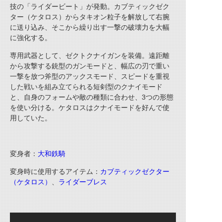
技の「ライダービート」が発動。カブティックゼク
ター（ケタロス）からタキオン粒子を解放して右腕
に送り込み、そこから繰り出す一撃の破壊力を大幅
に強化する。
専用武器として、ゼクトクナイガンを装備。遠距離
から攻撃する銃型のガンモードと、幅広の刃で重い
一撃を放つ斧型のアックスモード、スピードを重視
した戦いを組み立てられる短剣型のクナイモード
と、自身のフォームや敵の種類に合わせ、3つの形態
を使い分ける。ケタロスはクナイモードを好んで使
用していた。
変身者：
大和鉄騎
変身時に使用するアイテム：
カブティックゼクター
（ケタロス）
、
ライダーブレス