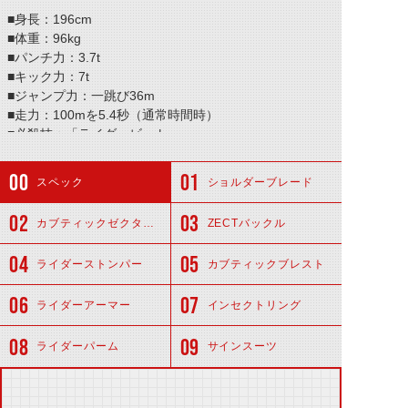
■身長：196cm
■体重：96kg
■パンチ力：3.7t
■キック力：7t
■ジャンプ力：一跳び36m
■走力：100mを5.4秒（通常時間時）
■必殺技：「ライダービート」
スペック
ショルダーブレード
カブティックゼクター（ケタロス）
ZECTバックル
ライダーストンパー
カブティックブレスト
ライダーアーマー
インセクトリング
ライダーパーム
サインスーツ