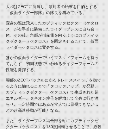
大和はZECTに所属し、敵対者の始末を目的とする
「仮面ライダー部隊」の隊長を務めている。
変身の際は飛来したカブティックゼクター（ケタロ
ス）が右手首に装備したライダーブレスに自ら合
体。その後、角部が指先側を向くようにカブティッ
クゼクター（ケタロス）を固定させることで、仮面
ライダーケタロスに変身する。
ほかの仮面ライダーでいうマスクドフォームを持っ
ておらす、初期状態でいわゆるライダーフォームの
性能を発揮する。
腰部のZECTバックルにあるトレーススイッチを撫で
るように触れることで「クロックアップ」が発動。
カブティックゼクター（ケタロス）で生成された超
エネルギー、タキオン粒子を解放して全身に行き渡
らせ、一定時間ではあるが常人では目視できないほ
どの超高速移動が可能となる。
また、ライダーブレス結合部を軸にカブティックゼ
クター（ケタロス）を180度回転させることで、必殺