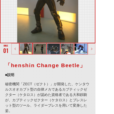
01
「henshin Change Beetle」
■説明
秘密機関「ZECT（ゼクト）」が開発した、ケンタウ
ルスオオカブト型の自律メカであるカブティックゼ
クター（ケタロス）が認めた資格者である大和鉄騎
が、カブティックゼクター（ケタロス）とブレスレ
ット型のツール、ライダーブレスを用いて変身した
姿。