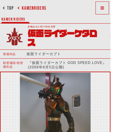
TOP
KAMENRIDERS
KAMEN RIDERS
かめんらいだーけたろす
仮面ライダーケタロ
ス
仮面ライダーカブト
登場作品
『仮面ライダーカブト GOD SPEED LOVE』
初登場回/初登
場作品
(2006年8月5日公開)