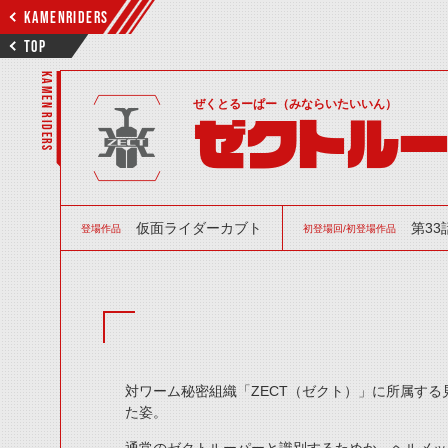
KAMENRIDERS
TOP
KAMEN RIDERS
ぜくとるーぱー（みならいたいいん）
ゼクトルー
仮面ライダーカブト
第33
登場作品
初登場回/初登場作品
対ワーム秘密組織「ZECT（ゼクト）」に所属す
た姿。