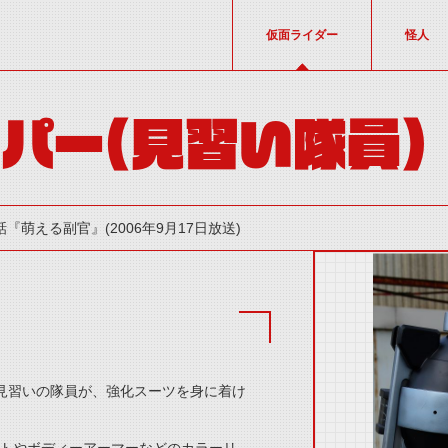
仮面ライダー
怪人
パー（見習い隊員）
話『萌える副官』(2006年9月17日放送)
る見習いの隊員が、強化スーツを身に着け
thumbnail Prev