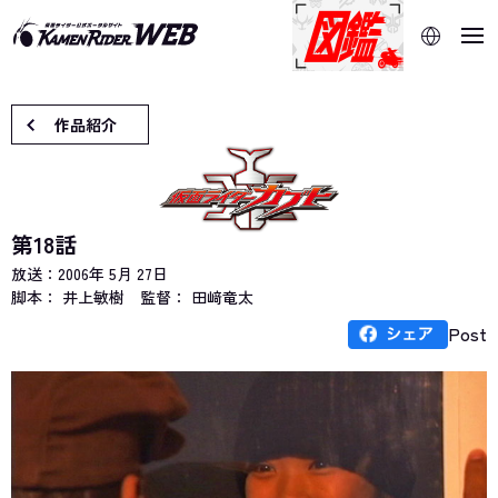
当サイトでは、機械的な自動翻訳サービスを使用していま
す。指定した言語に切り替わらないページは、ブラウザの翻
訳機能をご利用ください。
作品紹介
第18話
放送：
2006年 5月 27日
脚本： 井上敏樹
監督： 田﨑竜太
Post