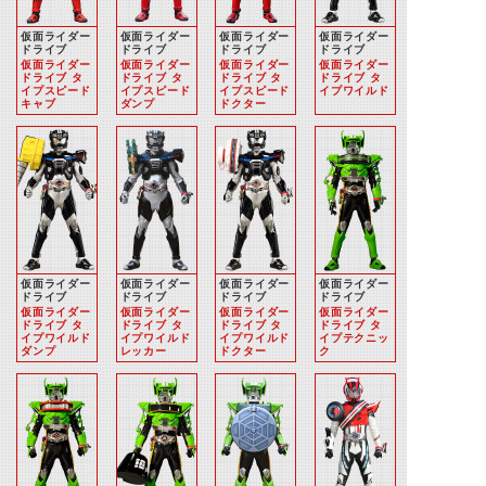
仮面ライダー
仮面ライダー
仮面ライダー
仮面ライダー
ドライブ
ドライブ
ドライブ
ドライブ
仮面ライダー
仮面ライダー
仮面ライダー
仮面ライダー
ドライブ タ
ドライブ タ
ドライブ タ
ドライブ タ
イプスピード
イプスピード
イプスピード
イプワイルド
キャブ
ダンプ
ドクター
仮面ライダー
仮面ライダー
仮面ライダー
仮面ライダー
ドライブ
ドライブ
ドライブ
ドライブ
仮面ライダー
仮面ライダー
仮面ライダー
仮面ライダー
ドライブ タ
ドライブ タ
ドライブ タ
ドライブ タ
イプワイルド
イプワイルド
イプワイルド
イプテクニッ
ダンプ
レッカー
ドクター
ク