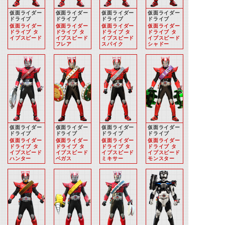
仮面ライダー
仮面ライダー
仮面ライダー
仮面ライダー
ドライブ
ドライブ
ドライブ
ドライブ
仮面ライダー
仮面ライダー
仮面ライダー
仮面ライダー
ドライブ タ
ドライブ タ
ドライブ タ
ドライブ タ
イプスピード
イプスピード
イプスピード
イプスピード
フレア
スパイク
シャドー
仮面ライダー
仮面ライダー
仮面ライダー
仮面ライダー
ドライブ
ドライブ
ドライブ
ドライブ
仮面ライダー
仮面ライダー
仮面ライダー
仮面ライダー
ドライブ タ
ドライブ タ
ドライブ タ
ドライブ タ
イプスピード
イプスピード
イプスピード
イプスピード
ハンター
ベガス
ミキサー
モンスター