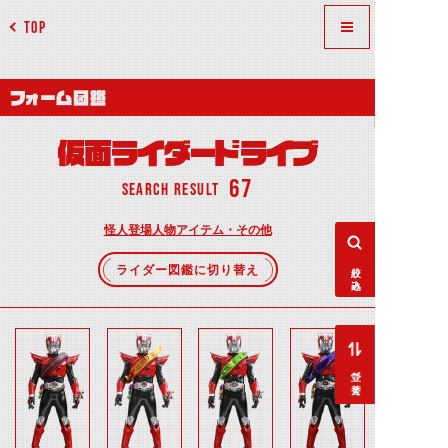
TOP
フォーム図鑑
仮面ライダードライブ
67
SEARCH RESULT
怪人
登場人物
アイテム・その他
絞り込み
ライダー図鑑に切り替え
並べ替え