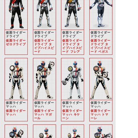
仮面ライダー
仮面ライダー
仮面ライダー
仮面ライダー
ドライブ
ドライブ
ドライブ
ドライブ
仮面ライダー
仮面ライダー
仮面ライダー
仮面ライダー
ゼロドライブ
ドライブ タ
ドライブ タ
ドライブ タ
イプハイスピ
イプハイスピ
イプハイスピ
ード
ード フレア
ード ベガス
仮面ライダー
仮面ライダー
仮面ライダー
仮面ライダー
マッハ
マッハ
マッハ
マッハ
仮面ライダー
仮面ライダー
仮面ライダー
仮面ライダー
マッハ
マッハ マガ
マッハ キケ
マッハ トマ
ール
ーン
ーレ