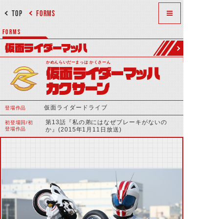
TOP
FORMS
FORMS
仮面ライダーマッハ
かめんらいだーまっは かくさーん
仮面ライダーマッハ
カクサーン
仮面ライダードライブ
登場作品
第13話『私の弟にはなぜブレーキがないの
初登場回/初
登場作品
か』(2015年1月11日放送)