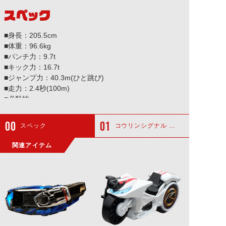
スペック
■身長：205.5cm
■体重：96.6kg
■パンチ力：9.7t
■キック力：16.7t
■ジャンプ力：40.3m(ひと跳び)
■走力：2.4秒(100m)
■必殺技：─
スペック
コウリンシグナル カクサーン
関連アイテム