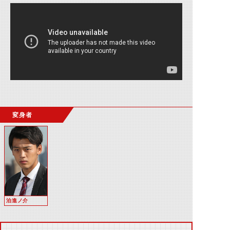
変身者
泊進ノ介