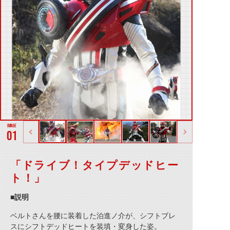
01
「ドライブ！タイプデッドヒー
ト！」
■説明
ベルトさんを腰に装着した泊進ノ介が、シフトブレ
スにシフトデッドヒートを装填・変身した姿。