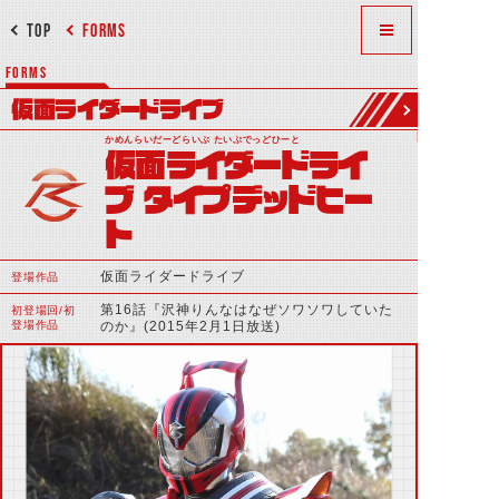
TOP
FORMS
FORMS
仮面ライダードライブ
かめんらいだーどらいぶ たいぷでっどひーと
仮面ライダードライ
ブ タイプデッドヒー
ト
仮面ライダードライブ
登場作品
第16話『沢神りんなはなぜソワソワしていた
初登場回/初
登場作品
のか』(2015年2月1日放送)