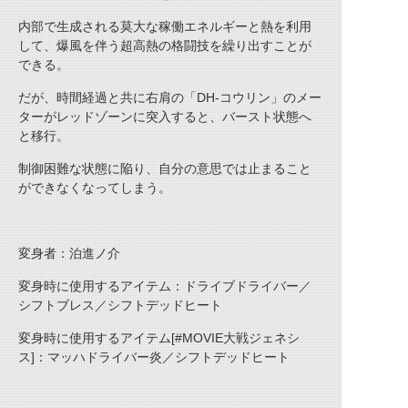
内部で生成される莫大な稼働エネルギーと熱を利用
して、爆風を伴う超高熱の格闘技を繰り出すことが
できる。
だが、時間経過と共に右肩の「DH-コウリン」のメー
ターがレッドゾーンに突入すると、バースト状態へ
と移行。
制御困難な状態に陥り、自分の意思では止まること
ができなくなってしまう。
変身者：泊進ノ介
変身時に使用するアイテム：ドライブドライバー／
シフトブレス／シフトデッドヒート
変身時に使用するアイテム
[#MOVIE大戦ジェネシ
ス]
：マッハドライバー炎／シフトデッドヒート