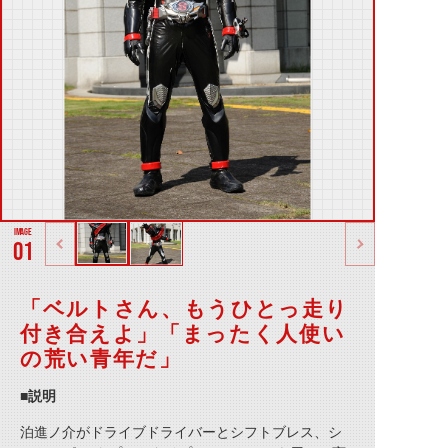
01
「ベルトさん、もうひとっ走り
付き合えよ」「まったく人使い
の荒い青年だ」
■説明
泊進ノ介がドライブドライバーとシフトブレス、シ