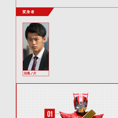
変身者
泊進ノ介