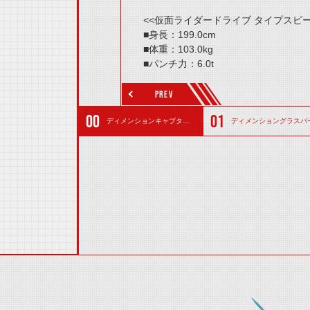
<<仮面ライダードライブ タイプスピー
■身長：199.0cm
■体重：103.0kg
■パンチ力：6.0t
■キック力：10.4t
■ジャンプ力：31.9m(ひと跳び)
PREV
■走力：5.8秒(100m)
■必殺技：ディメンションブランチ
ディメンションキャブタイヤ
ディメンショングラスパ