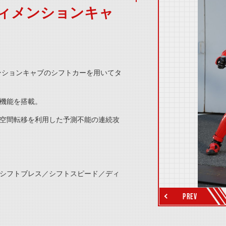
ィメンションキャ
thumbnail Prev
ンションキャブのシフトカーを用いて
タ
機能を搭載。
空間転移を利用した予測不能の連続攻
thumbnail Next
シフトブレス／シフトスピード／ディ
PREV