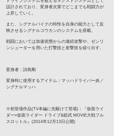
ドライブシステムを超えるネクストシステムとして
設計されており、変身者次第でどこまでも戦闘力が
上昇していく。
また、シグナルバイクの特性を自身の能力として反
映させるシグナルコウカンのシステムを搭載。
戦闘においては加速状態からの連続攻撃や、ゼンリ
ンシューターを用いた打撃技と射撃技を繰り出す。
変身者：詩島剛
変身時に使用するアイテム：マッハドライバー炎／
シグナルマッハ
※初登場作品(TV本編に先駆けて登場)：『仮面ライ
ダー×仮面ライダー ドライブ&鎧武 MOVIE大戦フル
スロットル』(2014年12月13日公開)