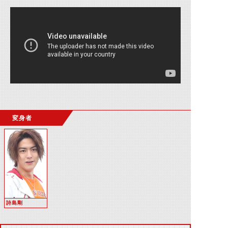
変身者
詩島剛