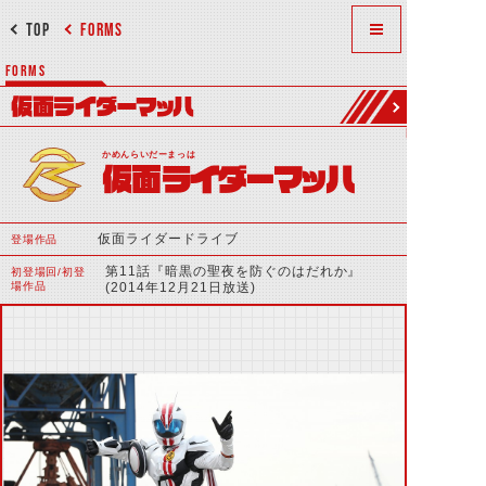
TOP
FORMS
FORMS
仮面ライダーマッハ
かめんらいだーまっは
仮面ライダーマッハ
仮面ライダードライブ
登場作品
第11話『暗黒の聖夜を防ぐのはだれか』
初登場回/初登
場作品
(2014年12月21日放送)