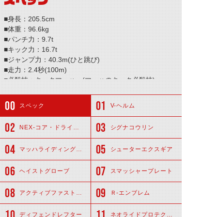
■身長：205.5cm
■体重：96.6kg
■パンチ力：9.7t
■キック力：16.7t
■ジャンプ力：40.3m(ひと跳び)
■走力：2.4秒(100m)
■必殺技：キックマッハー(マッハのキック必殺技)
スペック
V-ヘルム
NEX-コア・ドライビア
シグナコウリン
マッハライディングスーツ
シューターエクスギア
ヘイストグローブ
スマッシャープレート
アクティブファストブーツ
Ｒ-エンブレム
ディフェンドレフター
ネオライドプロテクター