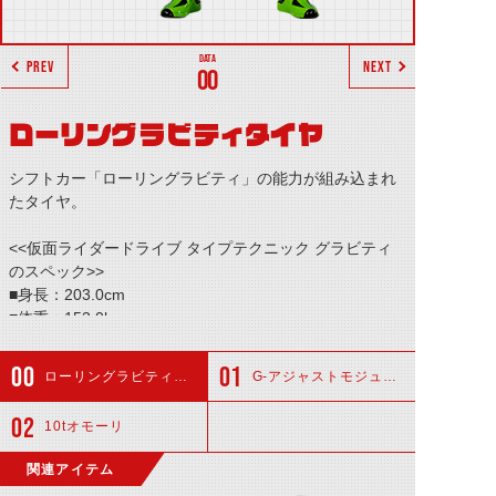
PREV
NEXT
00
ローリングラビティタイヤ
シフトカー「ローリングラビティ」の能力が組み込まれ
たタイヤ。
<<仮面ライダードライブ タイプテクニック グラビティ
のスペック>>
■身長：203.0cm
■体重：153.0kg
■パンチ力：9.5t
■キック力：15.5t
ローリングラビティタイヤ
G-アジャストモジュール
■ジャンプ力：15.3m(ひと跳び)
■走力：11.2秒(100m)
10tオモーリ
■必殺技：インパクト10[テン]
関連アイテム