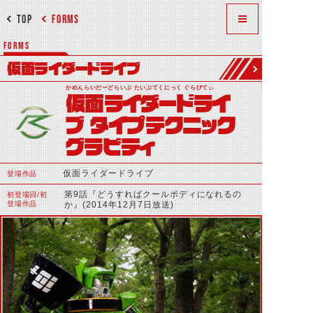
TOP
FORMS
FORMS
仮面ライダードライブ
かめんらいだーどらいぶ たいぷてくにっく ぐらびてぃ
仮面ライダードライ
ブ タイプテクニック
グラビティ
仮面ライダードライブ
登場作品
第9話『どうすればクールボディになれるの
初登場回/初
登場作品
か』(2014年12月7日放送)