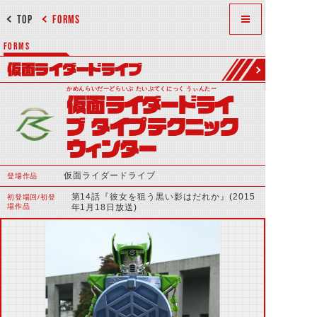
TOP
FORMS
FORMS
仮面ライダードライブ
かめんらいだーどらいぶ たいぷてくにっく うぃんたー
仮面ライダードライ
ブ タイプテクニック
ウィンター
仮面ライダードライブ
登場作品
第14話『彼女を狙う黒い影はだれか』(2015
初登場回/初登
場作品
年1月18日放送)