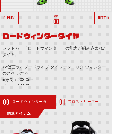
PREV
NEXT
00
ロードウィンタータイヤ
シフトカー「ロードウィンター」の能力が組み込まれた
タイヤ。
<<仮面ライダードライブ タイプテクニック ウィンター
のスペック>>
■身長：203.0cm
■体重：146.9kg
■パンチ力：9.1t
■キック力：15.3t
ロードウィンタータイヤ
フロストリーマー
■ジャンプ力：15.6m(ひと跳び)
■走力：11.0秒(100m)
関連アイテム
■必殺技：─