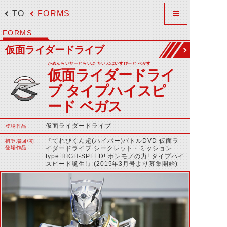
TOP
FORMS
FORMS
仮面ライダードライブ
かめんらいだーどらいぶ たいぷはいすぴーど べがす
仮面ライダードライ
ブ タイプハイスピ
ード ベガス
仮面ライダードライブ
登場作品
『てれびくん超(ハイパー)バトルDVD 仮面ラ
初登場回/初
登場作品
イダードライブ シークレット・ミッション
type HIGH-SPEED! ホンモノの力! タイプハイ
スピード誕生!』(2015年3月号より募集開始)