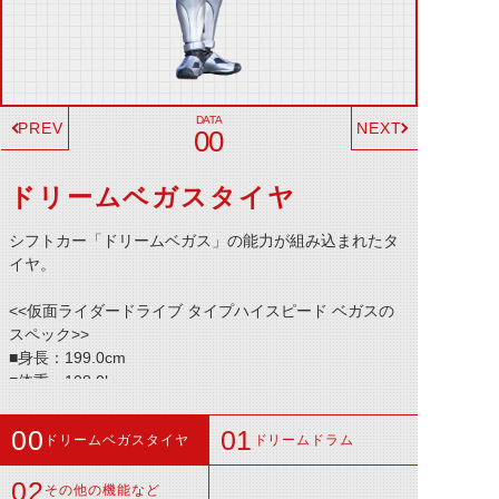
PREV
NEXT
00
ドリームベガスタイヤ
シフトカー「ドリームベガス」の能力が組み込まれたタ
イヤ。
<<仮面ライダードライブ タイプハイスピード ベガスの
スペック>>
■身長：199.0cm
■体重：108.0kg
■パンチ力：6.4t+1.0g
■キック力：10.8t+2.0g
ドリームベガスタイヤ
ドリームドラム
■ジャンプ力：31.5m+3.0mm(ひと跳び)
■走力：5.9999995秒(100m)
その他の機能など
■必殺技：─