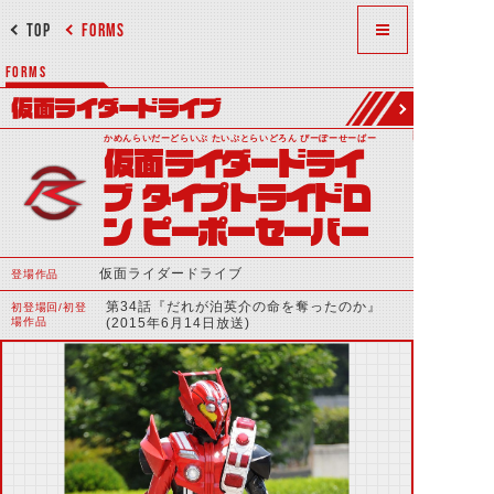
TOP
FORMS
FORMS
仮面ライダードライブ
かめんらいだーどらいぶ たいぷとらいどろん ぴーぽーせーばー
仮面ライダードライ
ブ タイプトライドロ
ン ピーポーセーバー
仮面ライダードライブ
登場作品
第34話『だれが泊英介の命を奪ったのか』
初登場回/初登
場作品
(2015年6月14日放送)