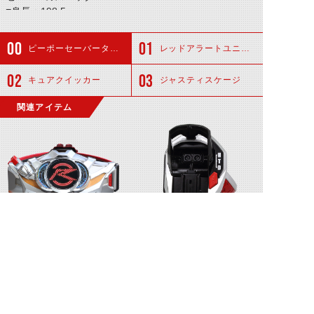
■身長：198.5cm
■体重：108.0kg
■パンチ力：18.0t
ピーポーセーバータイヤ
レッドアラートユニット
■キック力：31.0t
■ジャンプ力：45.0m(ひと跳び)
キュアクイッカー
ジャスティスケージ
■走力：0.643秒(100m)
■必殺技：─
関連アイテム
ドライブドライバー
シフトブレス