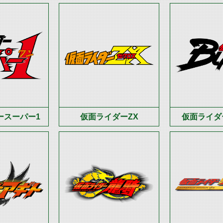
ースーパー1
仮面ライダーZX
仮面ライダ