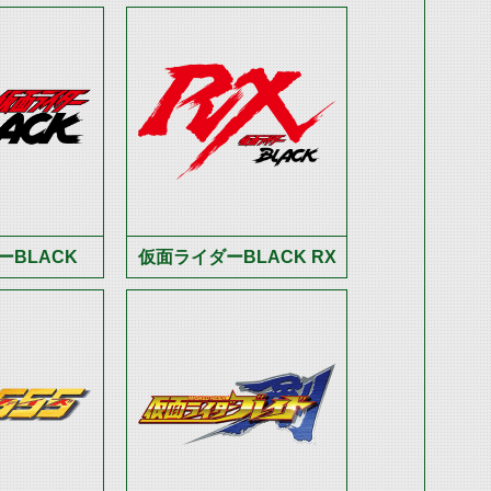
ーBLACK
仮面ライダーBLACK RX