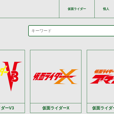
仮面ライダー
怪人
ダーV3
仮面ライダーX
仮面ライダ