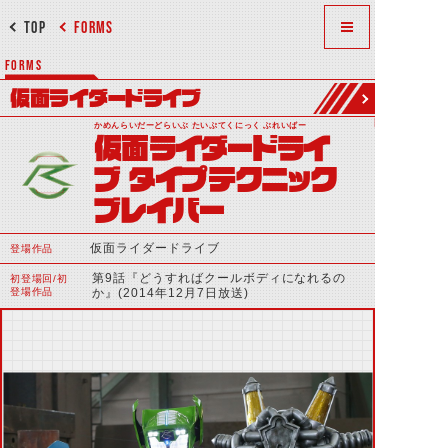
TOP
FORMS
FORMS
仮面ライダードライブ
かめんらいだーどらいぶ たいぷてくにっく ぶれいばー
仮面ライダードライ
ブ タイプテクニック
ブレイバー
仮面ライダードライブ
登場作品
第9話『どうすればクールボディになれるの
初登場回/初
登場作品
か』(2014年12月7日放送)