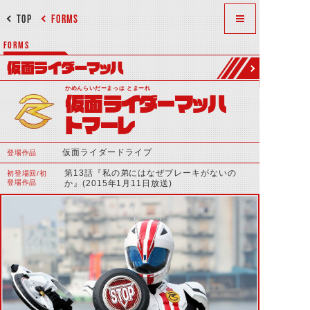
TOP
FORMS
FORMS
仮面ライダーマッハ
かめんらいだーまっは とまーれ
仮面ライダーマッハ
トマーレ
仮面ライダードライブ
登場作品
第13話『私の弟にはなぜブレーキがないの
初登場回/初
登場作品
か』(2015年1月11日放送)