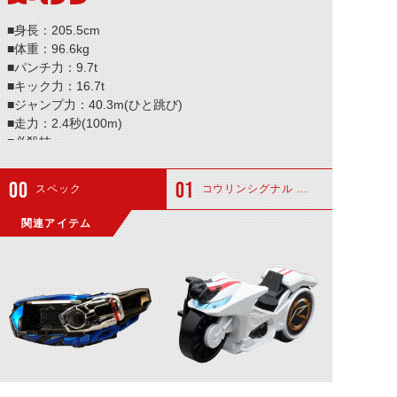
■身長：205.5cm
■体重：96.6kg
■パンチ力：9.7t
■キック力：16.7t
■ジャンプ力：40.3m(ひと跳び)
■走力：2.4秒(100m)
■必殺技：─
スペック
コウリンシグナル トマーレ
関連アイテム
マッハドライバー炎
シグナルマッハ