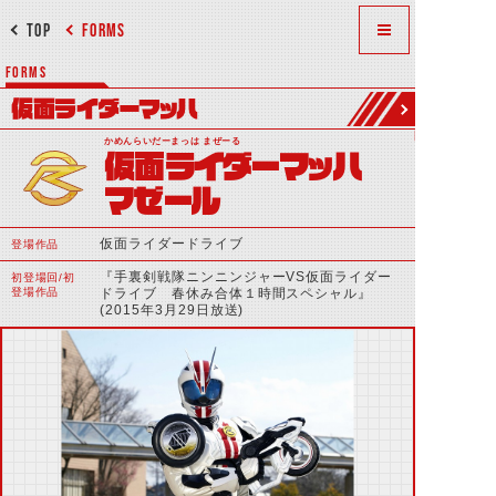
TOP
FORMS
FORMS
仮面ライダーマッハ
かめんらいだーまっは まぜーる
仮面ライダーマッハ
マゼール
仮面ライダードライブ
登場作品
『手裏剣戦隊ニンニンジャーVS仮面ライダー
初登場回/初
登場作品
ドライブ 春休み合体１時間スペシャル』
(2015年3月29日放送)