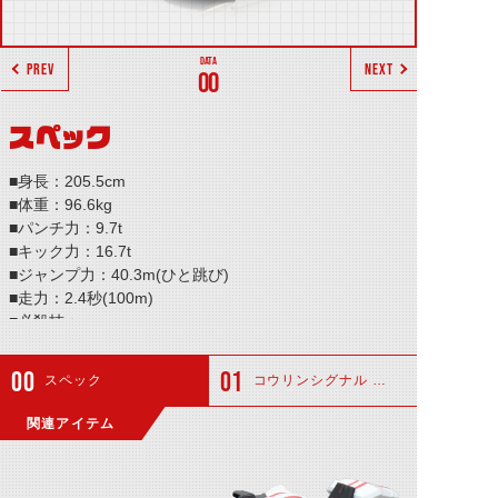
PREV
NEXT
00
スペック
■身長：205.5cm
■体重：96.6kg
■パンチ力：9.7t
■キック力：16.7t
■ジャンプ力：40.3m(ひと跳び)
■走力：2.4秒(100m)
■必殺技：─
スペック
コウリンシグナル マゼール
関連アイテム