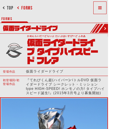
TOP
FORMS
FORMS
仮面ライダードライブ
かめんらいだーどらいぶ たいぷはいすぴーど ふれあ
仮面ライダードライ
ブ タイプハイスピー
ド フレア
仮面ライダードライブ
登場作品
『てれびくん超(ハイパー)バトルDVD 仮面ラ
初登場回/初
登場作品
イダードライブ シークレット・ミッション
type HIGH-SPEED! ホンモノの力! タイプハイ
スピード誕生!』(2015年3月号より募集開始)