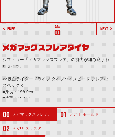
PREV
NEXT
00
メガマックスフレアタイヤ
シフトカー「メガマックスフレア」の能力が組み込まれ
たタイヤ。
<<仮面ライダードライブ タイプハイスピード フレアの
スペック>>
■身長：199.0cm
■体重：103.8kg
■パンチ力：6.1t+1.0g
■キック力：10.6t+2.0g
メガマックスフレアタイヤ
メガHFモールド
■ジャンプ力：31.9m+3.0mm(ひと跳び)
■走力：5.7999995秒(100m)
メガHFスラスター
■必殺技：─