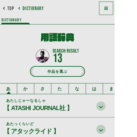
TOP
DICTIONARY
DICTIONARY
用語辞典
13
作品を選ぶ
あ
か
さ
た
な
は
ま
あたしじゃーなるしゃ
【 ATASHI JOURNAL社 】
あたっくらいど
【 アタックライド 】