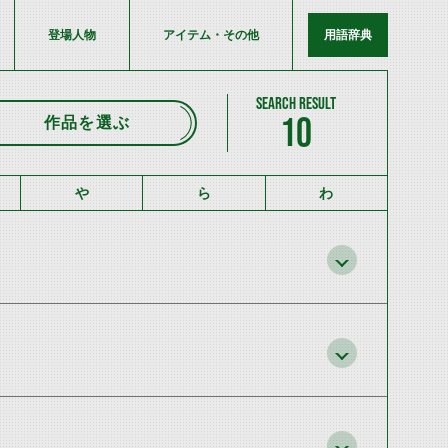
登場人物
アイテム・その他
用語辞典
10
作品を選ぶ
や
ら
わ