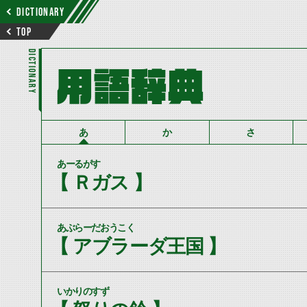
DICTIONARY
TOP
DICTIONARY
用語辞典
あ
か
さ
あーるがす
【 Ｒガス 】
あぶらーだおうこく
【 アブラーダ王国 】
いかりのすず