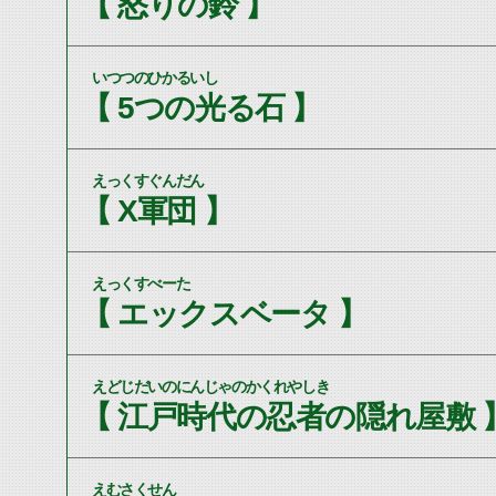
【 怒りの鈴 】
いつつのひかるいし
【 5つの光る石 】
えっくすぐんだん
【 X軍団 】
えっくすべーた
【 エックスベータ 】
えどじだいのにんじゃのかくれやしき
【 江戸時代の忍者の隠れ屋敷 
えむさくせん