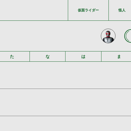
仮面ライダー
怪人
た
な
は
ま