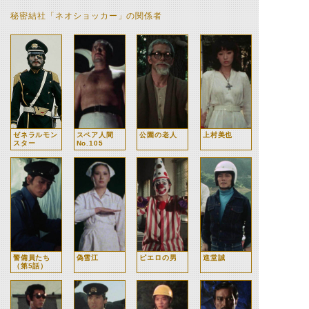
秘密結社「ネオショッカー」の関係者
ゼネラルモン
スペア人間
公園の老人
上村美也
スター
No.105
警備員たち
偽雪江
ピエロの男
進堂誠
（第5話）