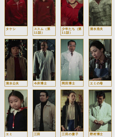
タケシ
ススム（第
少年たち（第
清水浩夫
11話）
11話）
清水公夫
今井博士
岡田博士
エミの母
エミ
三田
三田の妻子
野村博士