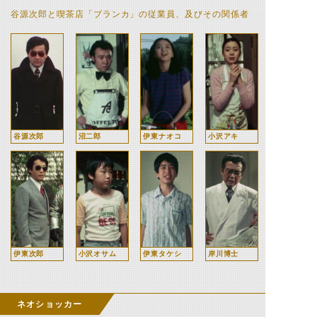
谷源次郎と喫茶店「ブランカ」の従業員、及びその関係者
谷源次郎
沼二郎
伊東ナオコ
小沢アキ
伊東次郎
小沢オサム
伊東タケシ
岸川博士
ネオショッカー