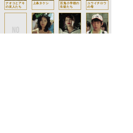
ナオコとアキ
上条タケシ
百鬼小学校の
ユウイチロウ
の友人たち
生徒たち
の母
ユウイチロウ
キレーダ
鬼にされた女
ススム（第
性たち
42話）
タカシ
住職
駐在
運転手