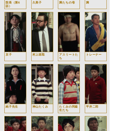
院長（第6
久美子
満たちの母
満
話）
京子
村上頭取
アスリートた
トレーナー
ち
純子先生
神山たくみ
たくみの同級
平井二郎
生たち