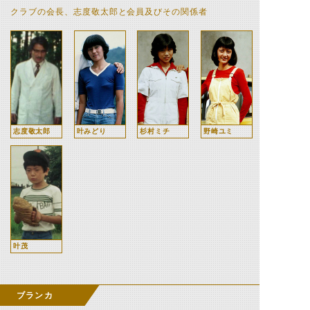
クラブの会長、志度敬太郎と会員及びその関係者
志度敬太郎
叶みどり
杉村ミチ
野崎ユミ
叶茂
ブランカ