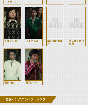
ライダー）
平井ミツコ
上条キヨコ
幼い頃の筑波
幼い洋を助け
洋
た男
長沼博士
羅門ブン
志度ハンググライダークラブ