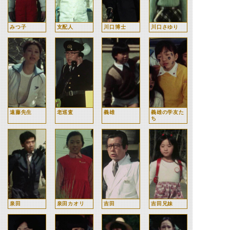
みつ子
支配人
川口博士
川口さゆり
遠藤先生
老巡査
義雄
義雄の学友た
ち
泉田
泉田カオリ
吉田
吉田兄妹