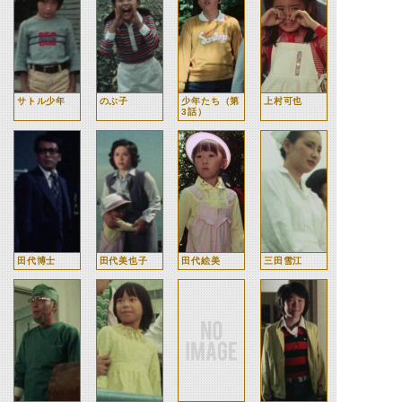
サトル少年
のぶ子
少年たち（第
上村可也
3話）
田代博士
田代美也子
田代絵美
三田雪江