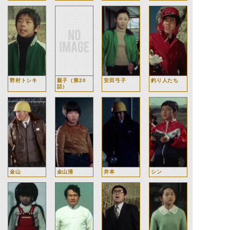
野村トシキ
親子（第20
安田弓子
釣り人たち
話）
金山
金山清
井本
シン