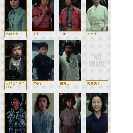
小池先生
令子
三郎
ユキ子
三郎とユキコ
アキオ
南博士
南亜矢子
の父