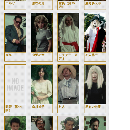
エルザ
黒衣の男
館長（第29
麻野夢太郎
話）
鬼島
金髪の女
ドクター・メ
死人博士
デオ
医師（第44
白川妙子
村人
黒衣の老婆
話）