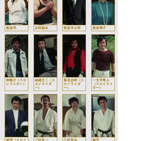
筑波洋
矢田勘次
筑波洋太郎
筑波寿子
神敬介（スカ
結城丈二（ス
風見志郎（ス
一文字隼人
イライダー）
カイライダ
カイライダ
（スカイライ
ー）
ー）
ダー）
城茂（スカイ
三好良一
三好良次
純平