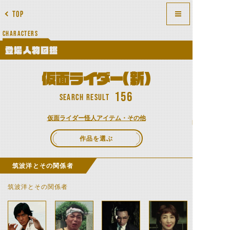
TOP
CHARACTERS
登場人物図鑑
仮面ライダー(新)
156
SEARCH RESULT
仮面ライダー
怪人
アイテム・その他
作品を選ぶ
筑波洋とその関係者
筑波洋とその関係者