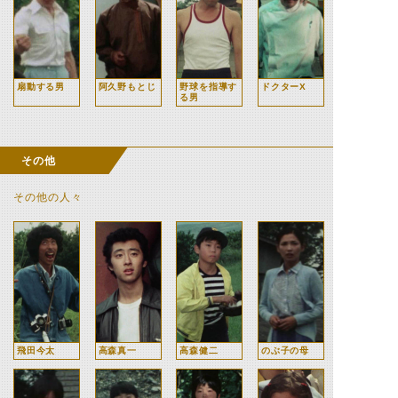
扇動する男
阿久野もとじ
野球を指導す
ドクターX
る男
その他
その他の人々
飛田今太
高森真一
高森健二
のぶ子の母