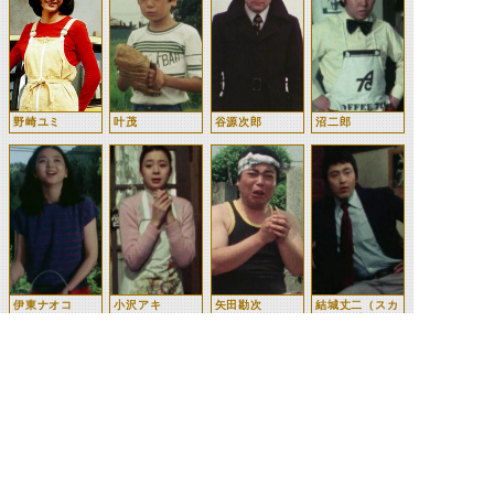
野崎ユミ
叶茂
谷源次郎
沼二郎
伊東ナオコ
小沢アキ
矢田勘次
結城丈二（スカ
イライダー）