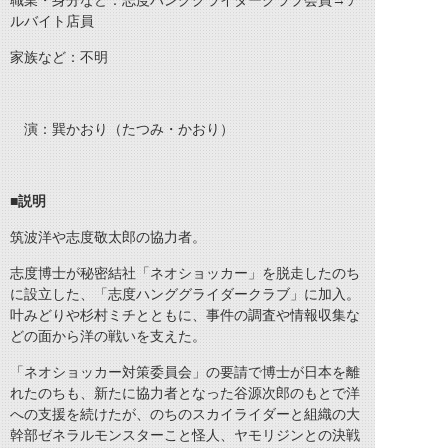
職業・身分など：志度ハンググライダークラブ会員→ア
ルバイト店員
家族など：不明
演：巽かおり（たつみ・かおり）
■説明
筑波洋や志度敬太郎の協力者。
志度博士が秘密結社「ネオショッカー」を脱走したのち
に設立した、「志度ハンググライダークラブ」に加入。
叶みどりや杉村ミチとともに、事件の調査や情報収集な
どの面から洋の戦いを支えた。
「ネオショッカー対策委員会」の要請で博士が日本を離
れたのちも、新たに協力者となった谷源次郎のもとで洋
への支援を続けたが、のちのスカイライダーと組織の大
幹部ゼネラルモンスターこと怪人、ヤモリジンとの決戦