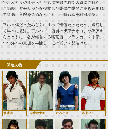
で、みどりやミチらとともに拉致されて人質にされた。
この際、ヤモリジンが投擲した爆弾の爆発に巻き込まれ
て負傷。入院を余儀なくされ、一時戦線を離脱する。
幸い重傷だったみどりに比べて軽傷だったため、退院し
て早々に復帰。アルバイト店員の伊東ナオコ、小沢アキ
らとともに、谷が経営する喫茶店「ブランカ」を手伝い
つつ洋への支援を再開し、彼の戦いを見届けた。
関連人物
筑波洋
志度敬太郎
叶みどり
杉村ミチ