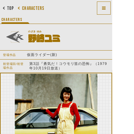
TOP
CHARACTERS
CHARACTERS
のざき ゆみ
野崎ユミ
仮面ライダー(新)
登場作品
第3話『勇気だ！コウモリ笛の恐怖』（1979
初登場回/初登
場作品
年10月19日放送）