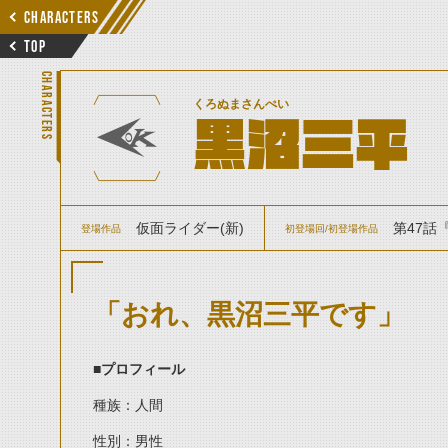
CHARACTERS
TOP
CHARACTERS
くろぬまさんぺい
黒沼三平
仮面ライダー(新)
第47話
登場作品
初登場回/初登場作品
「おれ、黒沼三平です」
■プロフィール
種族：人間
性別：男性