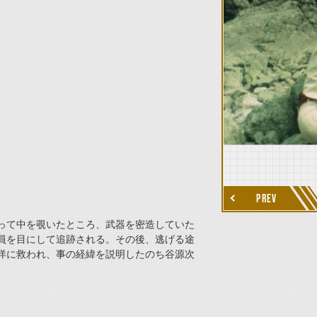
thumbnail Next
PREV
って中を覗いたところ、武器を密造していた
員を目にして追跡される。その後、逃げる途
洋に救われ、事の経緯を説明したのち谷源次