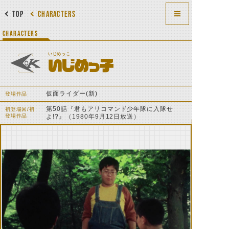
TOP
CHARACTERS
CHARACTERS
いじめっこ
いじめっ子
仮面ライダー(新)
登場作品
第50話『君もアリコマンド少年隊に入隊せ
初登場回/初
登場作品
よ!?』（1980年9月12日放送）