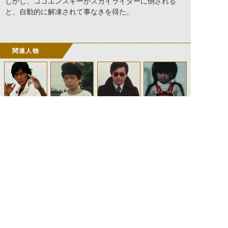
しかし、コゴエンスキーがスカイライダーに倒される
と、自動的に解凍されて事なきを得た。
関連人物
筑波洋
叶茂
谷源次郎
みつ子
©石森プロ・テレビ朝日・ADK EM・東映 ©東映・東映ビデオ・石森プロ ©石森プロ・東映