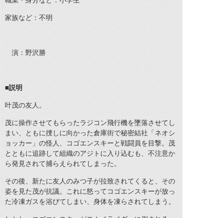
職業・身分など：小学生
家族など：不明
演：野沢勝
■説明
叶茂の友人。
茂に操作させてもらったラジコン飛行機を墜落させてし
まい、ともに捜しに向かった倉庫街で秘密結社「ネオシ
ョッカー」の怪人、コゴエンスキーと戦闘員を目撃。茂
とともに追跡して組織のアジトに入り込むも、不注意か
ら発見されて捕らえられてしまった。
その後、新たに友人のみつ子が拉致されてくると、その
姿を見た茂が抗議。これに怒ってコゴエンスキーが放っ
た冷凍ガスを浴びてしまい、身体を凍らされてしまう。