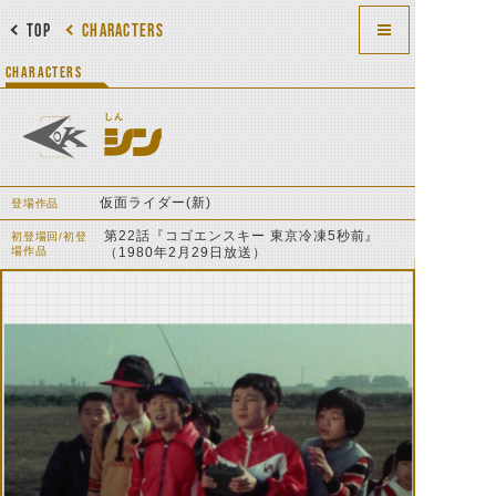
TOP
CHARACTERS
CHARACTERS
しん
シン
仮面ライダー(新)
登場作品
第22話『コゴエンスキー 東京冷凍5秒前』
初登場回/初登
場作品
（1980年2月29日放送）