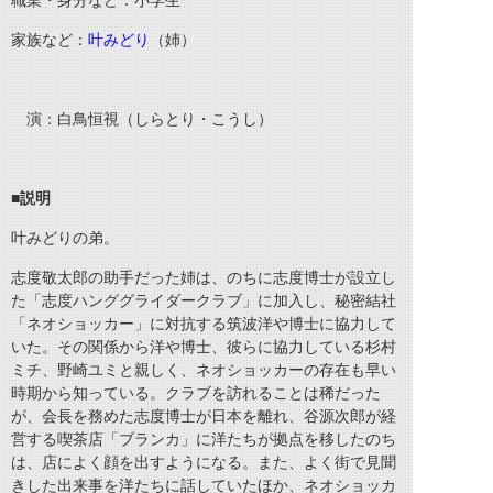
職業・身分など：小学生
家族など：
叶みどり
（姉）
演：白鳥恒視（しらとり・こうし）
■説明
叶みどりの弟。
志度敬太郎の助手だった姉は、のちに志度博士が設立し
た「志度ハンググライダークラブ」に加入し、秘密結社
「ネオショッカー」に対抗する筑波洋や博士に協力して
いた。その関係から洋や博士、彼らに協力している杉村
ミチ、野崎ユミと親しく、ネオショッカーの存在も早い
時期から知っている。クラブを訪れることは稀だった
が、会長を務めた志度博士が日本を離れ、谷源次郎が経
営する喫茶店「ブランカ」に洋たちが拠点を移したのち
は、店によく顔を出すようになる。また、よく街で見聞
きした出来事を洋たちに話していたほか、ネオショッカ