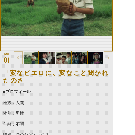
01
「変なピエロに、変なこと聞かれ
たのさ」
■プロフィール
種族：人間
性別：男性
年齢：不明