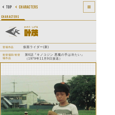
TOP
CHARACTERS
CHARACTERS
かのう しげる
叶茂
仮面ライダー(新)
登場作品
第6話『キノコジン 悪魔の手は冷たい』
初登場回/初登
場作品
（1979年11月9日放送）