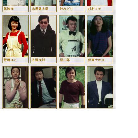
筑波洋
志度敬太郎
叶みどり
杉村ミチ
野崎ユミ
谷源次郎
沼二郎
伊東ナオコ
小沢アキ
結城丈二（スカ
一文字隼人（ス
城茂（スカイラ
イライダー）
カイライダー）
イダー）