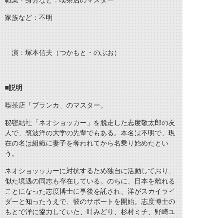
職業・身分など：喫茶店のマスター
家族など：不明
演：塚本信夫（つかもと・のぶお）
■説明
喫茶店「ブランカ」のマスター。
秘密結社「ネオショッカー」を脱走した志度敬太郎の友
人で、筑波洋の大学の先輩でもある。本名は不明で、現
在の名は組織に妻子を奪われてから名乗り始めたとい
う。
ネオショッッカーに対抗するため独自に活動しており、
似た境遇の同志も存在している。のちに、日本を離れる
ことになった志度博士に事後を託され、洋がスカイライ
ダーと知ったうえで、彼のサポートを開始。志度博士の
もとで洋に協力していた、叶みどり、杉村ミチ、野崎ユ