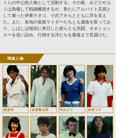
ミらの中心的人物として活動する。その後、みどりやユ
ミは負傷して戦線離脱するが、新たにアルバイト店員と
して雇った伊東ナオコ、小沢アキらとともに洋を支え
た。また、各地の仮面ライダーたちとも連絡を取ってお
り、しばしば個別に来日した彼らとも共闘。ネオショッ
カーを追い詰め、打倒する洋たちを最後まで見届けた。
関連人物
筑波洋
志度敬太郎
叶みどり
杉村ミチ