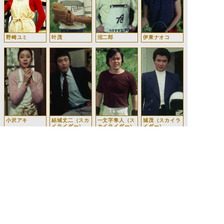
野崎ユミ
叶茂
沼二郎
伊東ナオコ
小沢アキ
結城丈二（スカ
一文字隼人（ス
城茂（スカイラ
イライダー）
カイライダー）
イダー）
ゼネラルモンス
ター