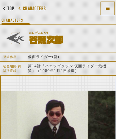
TOP
CHARACTERS
CHARACTERS
たに げんじろう
谷源次郎
仮面ライダー(新)
登場作品
第14話『ハエジゴクジン 仮面ライダー危機一
初登場回/初
登場作品
髪』（1980年1月4日放送）