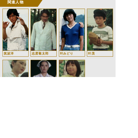
関連人物
筑波洋
志度敬太郎
叶みどり
叶茂
三田雪江
偽雪江
久美子
©石森プロ・テレビ朝日・ADK EM・東映 ©東映・東映ビデオ・石森プロ ©石森プロ・東映