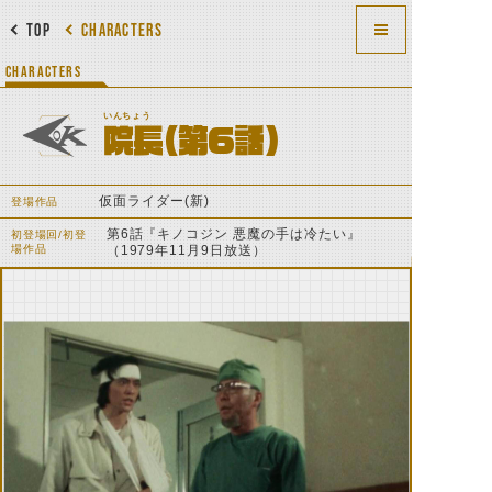
TOP
CHARACTERS
CHARACTERS
いんちょう
院長（第6話）
仮面ライダー(新)
登場作品
第6話『キノコジン 悪魔の手は冷たい』
初登場回/初登
場作品
（1979年11月9日放送）