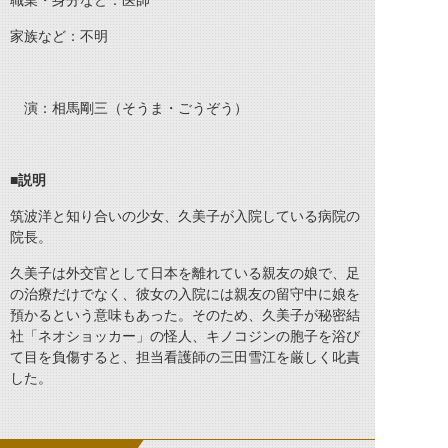
職業・身分など：医師
家族など：不明
演：相馬剛三（そうま・ごうぞう）
■説明
筑波洋と知り合いの少女、久美子が入院している病院の
院長。
久美子は外交官として日本を離れている親友の娘で、足
の治療だけでなく、彼女の入院には親友の留守中に娘を
預かるという意味もあった。そのため、久美子が秘密結
社「ネオショッカー」の怪人、キノコジンの胞子を浴び
て目を負傷すると、担当看護師の三田雪江を厳しく叱責
した。