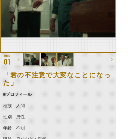
01
「君の不注意で大変なことになっ
た」
■プロフィール
種族：人間
性別：男性
年齢：不明