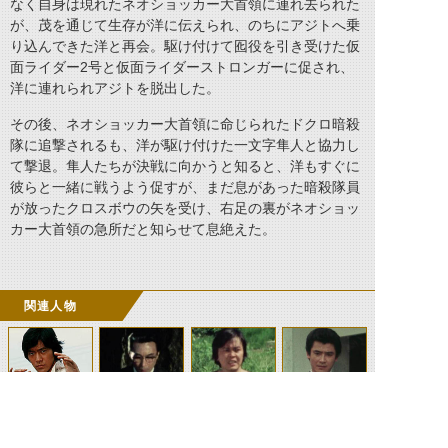
なく自身は現れたネオショッカー大首領に連れ去られた
が、茂を通じて生存が洋に伝えられ、のちにアジトへ乗
り込んできた洋と再会。駆け付けて囮役を引き受けた仮
面ライダー2号と仮面ライダーストロンガーに促され、
洋に連れられアジトを脱出した。
その後、ネオショッカー大首領に命じられたドクロ暗殺
隊に追撃されるも、洋が駆け付けた一文字隼人と協力し
て撃退。隼人たちが決戦に向かうと知ると、洋もすぐに
彼らと一緒に戦うよう促すが、まだ息があった暗殺隊員
が放ったクロスボウの矢を受け、右足の裏がネオショッ
カー大首領の急所だと知らせて息絶えた。
関連人物