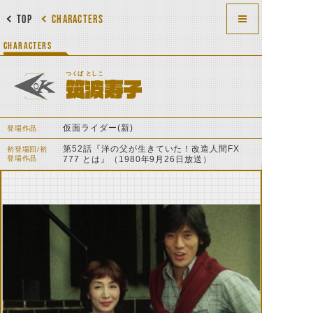
TOP
CHARACTERS
CHARACTERS
つくば としこ
筑波寿子
仮面ライダー(新)
登場作品
第52話『洋の父が生きていた！改造人間FX
初登場回/初
登場作品
777 とは』（1980年9月26日放送）