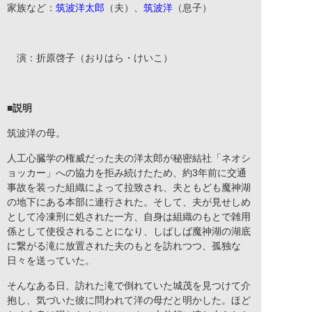
家族など：
筑波洋太郎
（夫）、
筑波洋
（息子）
演：折原啓子（おりはら・けいこ）
■説明
筑波洋の母。
人工心臓学の権威だった夫の洋太郎が秘密結社「ネオシ
ョッカー」への協力を拒み続けたため、約3年前に交通
事故を装った組織によって拉致され、夫ともども魔神湖
の地下にある本部に連行された。そして、夫が見せしめ
として冷凍刑に処された一方、自身は組織のもとで雑用
係として使役されることになり、しばしば魔神湖の湖底
に繋がる滝に放置された夫のもとを訪れつつ、孤独な
日々を送っていた。
そんなある日、訪れた滝で倒れていた城茂を見つけて介
抱し、気づいた彼に問われて洋の母だと明かした。ほど