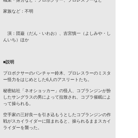
職業・身分など：プロボクサー、プロレスラーなど
家族など：不明
演：団巌（だん・いわお）、吉宮慎一（よしみや・し
んいち）ほか
■説明
プロボクサーのパンチャー鈴木、プロレスラーのミスタ
ー怪力をはじめとした6人のアスリートたち。
秘密結社「ネオショッカー」の怪人、コブランジンが扮
したサングラスの男によって拉致され、コブラ催眠によ
って操られる。
空手家の三好良一を引き込もうとしたコブランジンの作
戦がスカイライダーに阻まれると、操られるままスカイ
ライダーを襲った。