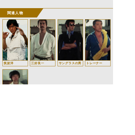
関連人物
筑波洋
三好良一
サングラスの男
トレーナー
三好良次
©石森プロ・テレビ朝日・ADK EM・東映 ©東映・東映ビデオ・石森プロ ©石森プロ・東映