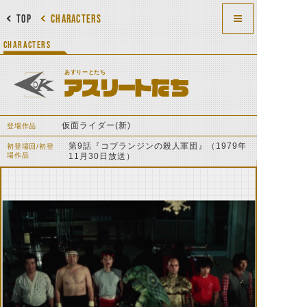
TOP
CHARACTERS
CHARACTERS
あすりーとたち
アスリートたち
仮面ライダー(新)
登場作品
第9話『コブランジンの殺人軍団』（1979年
初登場回/初登
場作品
11月30日放送）