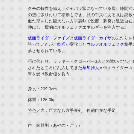
クモの特性を備え、ジャバラ状になっている肩、膝関節
の壁に張り付いて移動もでき、顔の中央にある眼は鋭敏
似た形をした巨大な八方手裏剣で投擲、刺突と遠近自在
伸ばし、標的にオルフェノクエネルギーを注入する。
仮面ライダーファイズ
と
仮面ライダーカイザ
のふたりを
誇っていたが、
乾巧
が変化した
ウルフオルフェノク
相手
落させられている。
巧に代わり、ラッキー・クローバー3人との戦いにひと
されたところに乱入してきた
草加雅人
＝仮面ライダーカ
撃を受け致命傷を負う。
身長：209.0cm
体重：126.0kg
特色／力：巨大な八方手裏剣、伸縮自在な手足
声：綾野剛（あやの・ごう）