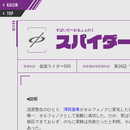
KAIJIN
TOP
KAIJIN
すぱいだーおるふぇのく
スパイダー
仮面ライダー555
第26話
登場作品
初登場回/初登場作品
■説明
流星塾生のひとり、
澤田亜希
がオルフェノクに変化した
唯一、オルフェノクとして覚醒に成功した。だが、実は
順応できておらず、のちに実験は失敗だったと判明。そ
あった。