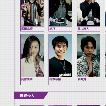
園田真理
乾巧
草加雅人
阿部里奈
徳本恭輔
新井賢
関連怪人