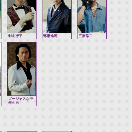
影山冴子
琢磨逸郎
三原修二
ゴージャスな中
年の男