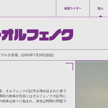
仮面ライダー
怪人
オルフェノク
『デルタ登場』(2003年7月26日放送)
姿。オルフェノクの記号を埋め込まれた者で
thumbnail Prev
澤田の肉体が完全にはオルフェノクの記号に
の肉体は徐々に蝕まれ、灰化は時間の問題で