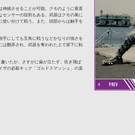
は伸縮させることが可能。クモのように垂直
なセンサーの役割もある。武器はクモの巣に
に使い分けて戦う。また、頭部からは触手を
相手にしても互角に戦うなどかなりの強さを
には翻弄され、武器を奪われた上で崖下に転
り趣いたが、さすがに歯が立たず、吹き飛ば
thumbnail Next
イザの必殺キック「ゴルドスマッシュ」の直
PREV