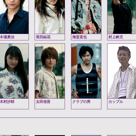
木場勇治
長田結花
海堂直也
村上峡児
木村沙耶
太田信吾
クラブの男
カップル