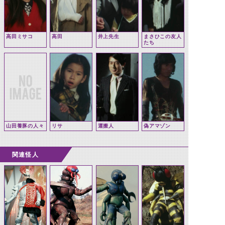
高田ミサコ
高田
井上先生
まさひこの友人
たち
山田養豚の人々
リサ
運搬人
偽アマゾン
関連怪人