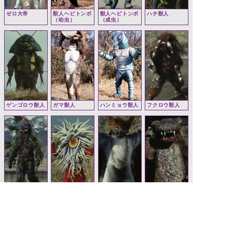
ゼロ大帝
獣人ヘビトンボ
獣人ヘビトンボ
ハチ獣人
（幼虫）
（成虫）
ゲンゴロウ獣人
ガマ獣人
ハンミョウ獣人
フクロウ獣人
キノコ獣人
イソギンチャク
モモンガー獣人
サンショウウオ
獣人
獣人