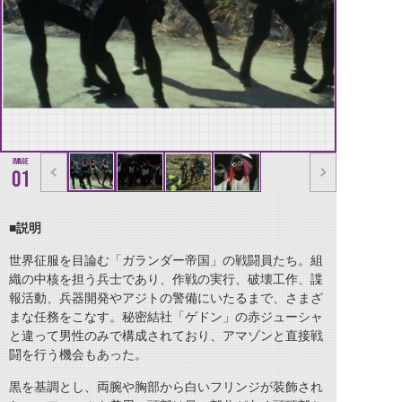
01
■説明
世界征服を目論む「ガランダー帝国」の戦闘員たち。組
織の中核を担う兵士であり、作戦の実行、破壊工作、諜
報活動、兵器開発やアジトの警備にいたるまで、さまざ
まな任務をこなす。秘密結社「ゲドン」の赤ジューシャ
と違って男性のみで構成されており、アマゾンと直接戦
闘を行う機会もあった。
黒を基調とし、両腕や胸部から白いフリンジが装飾され