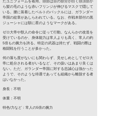
たユニフォームを着用。頭部は目の部分が白く頭頂部か
ら髪の毛のような赤いフリンジが伸びるマスクで隠して
いる。腰に装着したベルトのバックルには、ガランダー
帝国の紋章があしらわれている。なお、作戦本部付の黒
ジューシャには額に星のようなマークがある。
ゼロ大帝や獣人の命令に従って行動。なんらかの改造を
受けているのか、身体能力は常人よりも高く、常人の約
5倍もの腕力を誇る。特定の武器は持たず、戦闘の際は
格闘戦を行うことが多かった。
何の落ち度がないにも関わらず、見せしめとしてゼロ大
帝に処分される者がいるなど、その扱いはあまり良くは
ない。ただ、ガランダー帝国に対する忠誠心は強かった
ようで、そのような待遇であっても組織から離脱する者
はいなかった。
身長：不明
体重：不明
特色/力など：常人の5倍の腕力