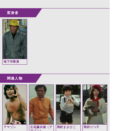
変身者
地下作業員
関連人物
アマゾン
立花藤兵衛（ア
岡村まさひこ
岡村りつ子
マゾン）