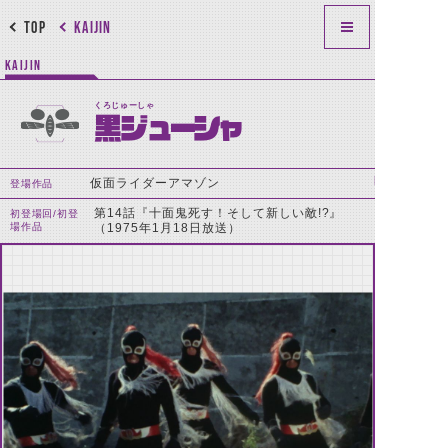
TOP
KAIJIN
KAIJIN
くろじゅーしゃ
黒ジューシャ
仮面ライダーアマゾン
登場作品
第14話『十面鬼死す！そして新しい敵!?』
初登場回/初登
場作品
（1975年1月18日放送）