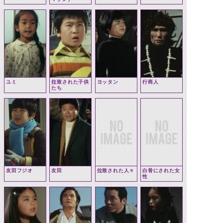
ユミ
拉致された子供
ヨッタン
行商人
たち
友田フジオ
友田
拉致された人々
白骨にされた女
性