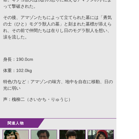
って撃破された。
その後、アマゾンたちによって立てられた墓には「勇気
の士（ひと）モグラ獣人の墓」と刻まれた墓標が添えら
れ、その前で仲間たちは在りし日のモグラ獣人を想い、
涙を流した。
身長：190.0cm
体重：102.0kg
特色/力など：アマゾンの味方、地中を自在に移動、日の
光に弱い
声：槐柳二（さいかち・りゅうじ）
関連人物