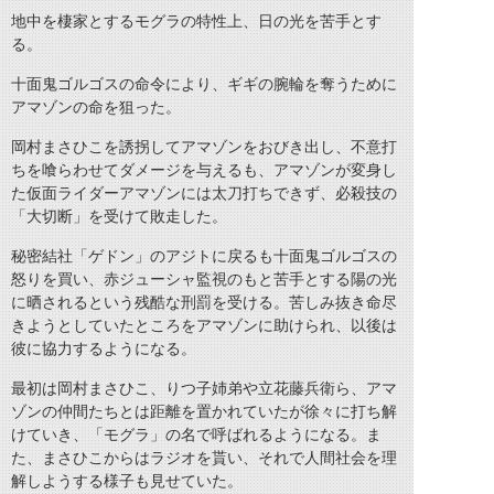
地中を棲家とするモグラの特性上、日の光を苦手とす
る。
十面鬼ゴルゴスの命令により、ギギの腕輪を奪うために
アマゾンの命を狙った。
岡村まさひこを誘拐してアマゾンをおびき出し、不意打
ちを喰らわせてダメージを与えるも、アマゾンが変身し
た仮面ライダーアマゾンには太刀打ちできず、必殺技の
「大切断」を受けて敗走した。
秘密結社「ゲドン」のアジトに戻るも十面鬼ゴルゴスの
怒りを買い、赤ジューシャ監視のもと苦手とする陽の光
に晒されるという残酷な刑罰を受ける。苦しみ抜き命尽
きようとしていたところをアマゾンに助けられ、以後は
彼に協力するようになる。
最初は岡村まさひこ、りつ子姉弟や立花藤兵衛ら、アマ
ゾンの仲間たちとは距離を置かれていたが徐々に打ち解
けていき、「モグラ」の名で呼ばれるようになる。ま
た、まさひこからはラジオを貰い、それで人間社会を理
解しようする様子も見せていた。