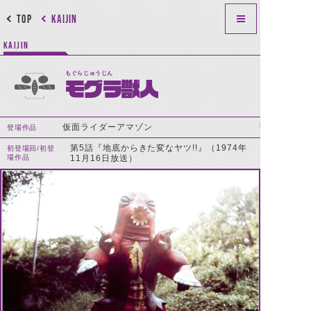
TOP
KAIJIN
KAIJIN
もぐらじゅうじん
モグラ獣人
仮面ライダーアマゾン
登場作品
第5話『地底からきた変なヤツ!!』（1974年
初登場回/初登
場作品
11月16日放送）