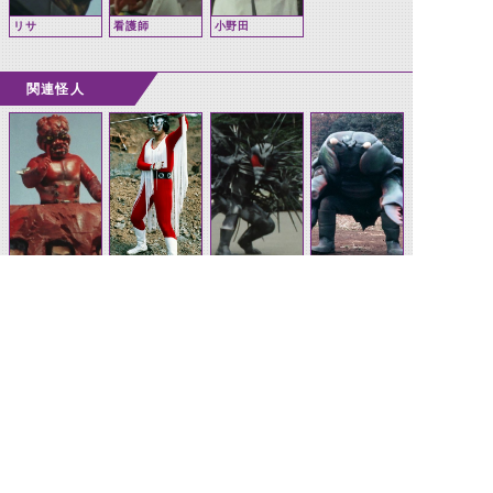
リサ
看護師
小野田
関連怪人
十面鬼ゴルゴス
赤ジューシャ
獣人ヤマアラシ
カニ獣人
ハチ獣人
ガマ獣人
ハンミョウ獣人
フクロウ獣人