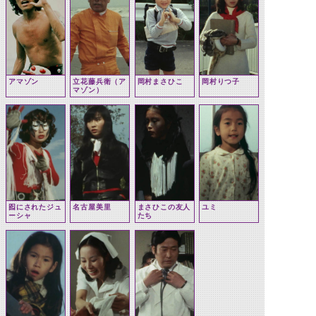
アマゾン
立花藤兵衛（ア
岡村まさひこ
岡村りつ子
マゾン）
囮にされたジュ
名古屋美里
まさひこの友人
ユミ
ーシャ
たち