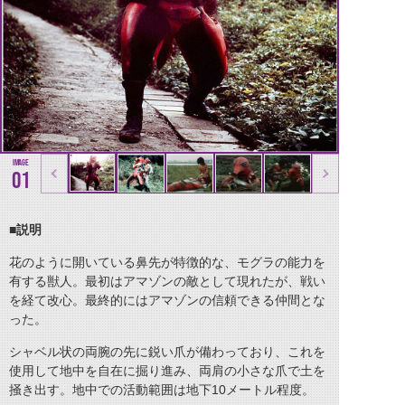
01
■説明
花のように開いている鼻先が特徴的な、モグラの能力を
有する獣人。最初はアマゾンの敵として現れたが、戦い
を経て改心。最終的にはアマゾンの信頼できる仲間とな
った。
シャベル状の両腕の先に鋭い爪が備わっており、これを
使用して地中を自在に掘り進み、両肩の小さな爪で土を
掻き出す。地中での活動範囲は地下10メートル程度。