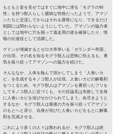
もともと姿を見せてはすぐに地中に潜る「モグラの特
性」を持つ獣人らしく臆病な性格だったようで、アマゾ
ンたちと交流してからはそれを露骨になり、できるだけ
戦闘には関わらないようにしていた。アマゾンの協力者
としては地中に穴を掘って逃走用の道を確保したり、情
報の伝達役として活躍した。
ゲドンが壊滅するとゼロ大帝率いる「ガランダー帝国」
が出現。その名を知るモグラ獣人は恐怖に怯えるも、勇
気を振り絞ってアマゾンへの協力を続けた。
そんななか、人体を蝕んで溶かしてしまう「人食いカ
ビ」を生成するキノコ獣人が出現。人食いカビの解毒剤
をつくるため、モグラ獣人はアマゾンを裏切ったフリを
してキノコ獣人に近づくも、その目論見は失敗して全身
に人食いカビを浴びせかけられてしまう。命尽きようと
するなか、モグラ獣人は最後の力を振り絞ってアマゾン
のもとへと戻り、自身が浴びた人食いカビをもとに解毒
剤を完成させる。
これにより多くの人々は救われるが、モグラ獣人は絶
命。キノコ獣人は仇討の怒りに燃えるアマゾンの手によ