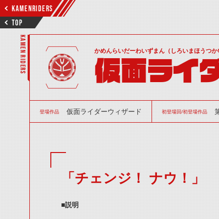
KAMENRIDERS
TOP
KAMEN RIDERS
かめんらいだーわいずまん（しろいまほうつか
仮面ライダ
仮面ライダーウィザード
登場作品
初登場回/初登場作品
「チェンジ！ ナウ！」
■説明