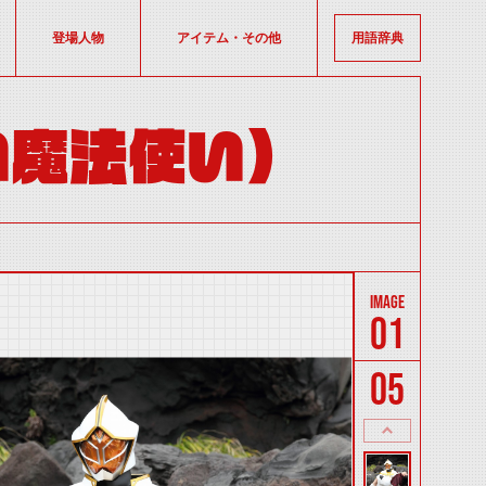
登場人物
アイテム・その他
用語辞典
い魔法使い)
01
05