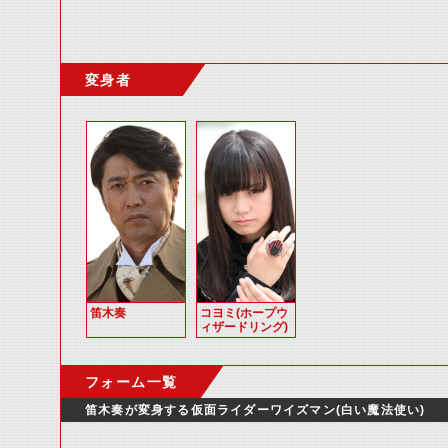
変身者
笛木奏
コヨミ(ホープウ
ィザードリング)
フォーム一覧
笛木奏が変身する仮面ライダーワイズマン(白い魔法使い)