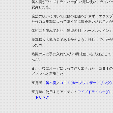
笛木奏がワイズドライバー(白い魔法使いドライバ
変身した姿。
魔法の扱いにおいては他の追随を許さず、エクスプ
た強力な攻撃によって瞬く間に敵を追い込むことが
体術にも優れており、笛型の剣「ハーメルケイン」
操真晴人の協力者であるかのように行動していたが
るため。
暗躍の末に手に入れた4人の魔法使いを人柱として
んだ。
また、後にオーガによって作り出された「コヨミの
ズマンへと変身した。
変身者：
笛木奏
／
コヨミ(ホープウィザードリング)
変身時に使用するアイテム：
ワイズドライバー(白
ードリング