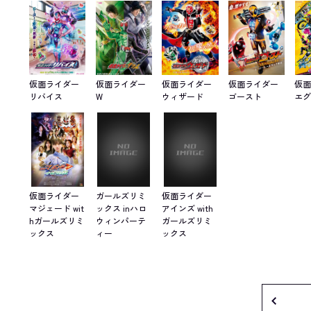
仮面ライダー
仮面ライダー
仮面ライダー
仮面ライダー
仮
リバイス
W
ウィザード
ゴースト
エ
仮面ライダー
ガールズリミ
仮面ライダー
マジェード wit
ックス inハロ
アインズ with
hガールズリミ
ウィンパーテ
ガールズリミ
ックス
ィー
ックス