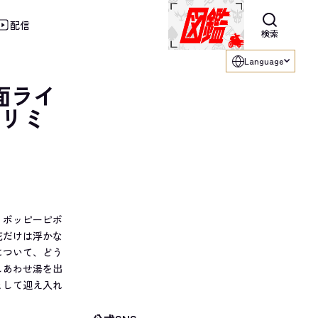
配信
利用ください。
検索
Language
面ライ
ズリミ
、ポッピーピポ
花だけは浮かな
について、どう
しあわせ湯を出
として迎え入れ