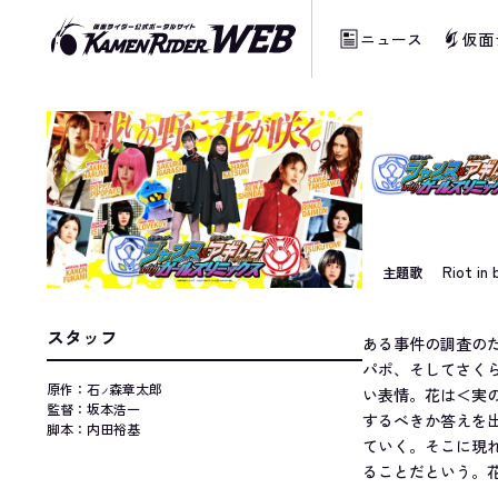
ニュース
仮面
当サイトでは、機械的な自動翻訳サービスを
Riot 
主題歌
スタッフ
ある事件の調査の
パポ、そしてさく
原作：石
森章太郎
い表情。花は＜実
ノ
監督：坂本浩一
するべきか答えを
脚本：内田裕基
ていく。そこに現
ることだという。