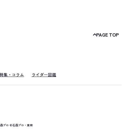
PAGE TOP
特集・コラム
ライダー図鑑
森プロ ©石森プロ・東映