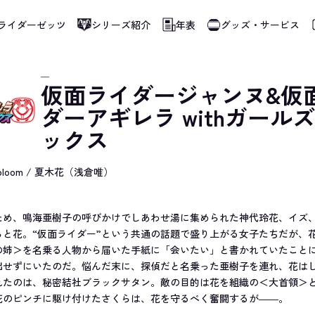
ライダーゼッツ
シリーズ紹介
年表
グッズ・サービス
使用しています。指定した言語に切り替わらないページは、ブラウザの翻訳機能をご
─
仮面ライダージャンヌ&仮
ダーアギレラ withガール
ックス
in bloom / 夏木花（浅倉唯）
ため、鳴海亜樹子の呼びかけでしあわせ湯に集められた神代玲花、イズ
らと花。“仮面ライダー”という共通の話題で盛り上がる女子たちだが、
の姉＞を名乗る人物から届いた手紙に「会いたい」と書かれていたこと
出せずにいたのだ。悩んだ末に、探偵だと名乗った亜樹子を連れ、花は
れたのは、秘密結社ブラックサタン。敵の目的は花を組織の＜大首領＞
花のピンチに駆け付けたさくらは、花を守るべく奮闘するが――。