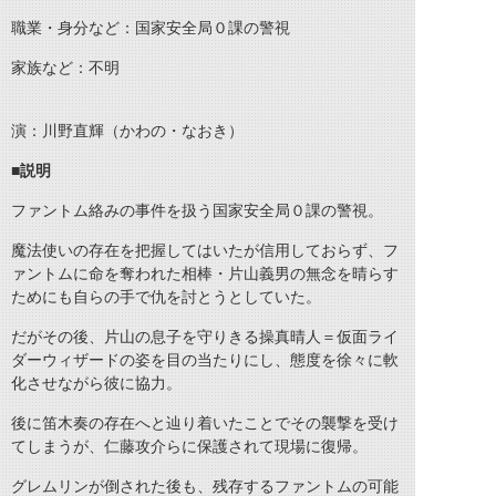
職業・身分など：国家安全局０課の警視
家族など：不明
演：川野直輝（かわの・なおき）
■説明
ファントム絡みの事件を扱う国家安全局０課の警視。
魔法使いの存在を把握してはいたが信用しておらず、フ
ァントムに命を奪われた相棒・片山義男の無念を晴らす
ためにも自らの手で仇を討とうとしていた。
だがその後、片山の息子を守りきる操真晴人＝仮面ライ
ダーウィザードの姿を目の当たりにし、態度を徐々に軟
化させながら彼に協力。
後に笛木奏の存在へと辿り着いたことでその襲撃を受け
てしまうが、仁藤攻介らに保護されて現場に復帰。
グレムリンが倒された後も、残存するファントムの可能