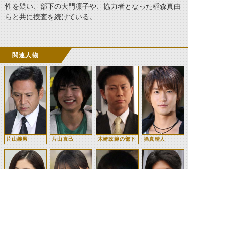
性を疑い、部下の大門凜子や、協力者となった稲森真由
らと共に捜査を続けている。
関連人物
片山義男
片山直己
木崎政範の部下
操真晴人
大門凜子
稲森真由
飯島譲
山本昌宏