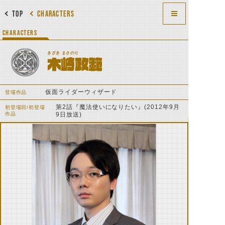
TOP
CHARACTERS
CHARACTERS
きざき まさのり
木崎政範
仮面ライダーウィザード
登場作品
第2話『魔法使いになりたい』(2012年9月
初登場回/初登場
作品
9日放送)