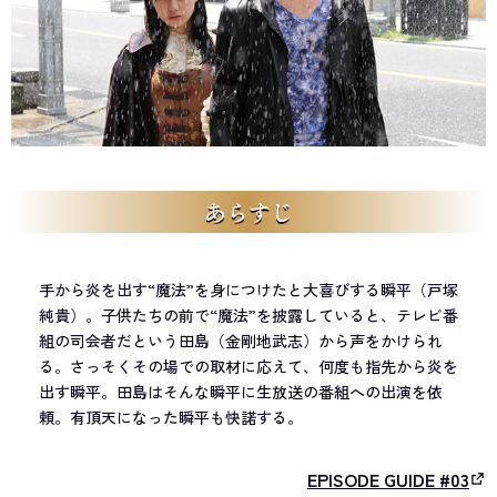
あらすじ
手から炎を出す“魔法”を身につけたと大喜びする瞬平（戸塚
純貴）。子供たちの前で“魔法”を披露していると、テレビ番
組の司会者だという田島（金剛地武志）から声をかけられ
る。さっそくその場での取材に応えて、何度も指先から炎を
出す瞬平。田島はそんな瞬平に生放送の番組への出演を依
頼。有頂天になった瞬平も快諾する。
EPISODE GUIDE #03