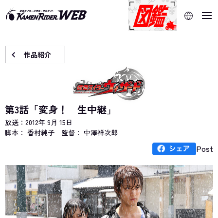
当サイトでは、機械的な自動翻訳サービスを使用していま
す。指定した言語に切り替わらないページは、ブラウザの翻
訳機能をご利用ください。
作品紹介
第3話「変身！ 生中継」
放送：
2012年 9月 15日
脚本： 香村純子
監督： 中澤祥次郎
Post