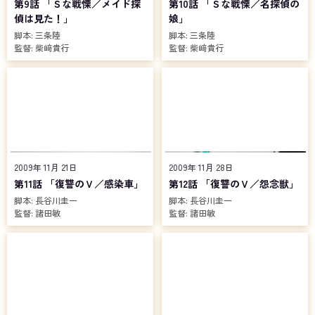
第9話 「Ｓな戦慄／メイド探
第10話 「Ｓな戦慄／名探偵の
偵は見た！」
娘」
脚本:
三条陸
脚本:
三条陸
監督:
柴﨑貴行
監督:
柴﨑貴行
2009年 11月 21日
2009年 11月 28日
第11話 「復讐のＶ／感染車」
第12話 「復讐のＶ／怨念獣」
脚本:
長谷川圭一
脚本:
長谷川圭一
監督:
諸田敏
監督:
諸田敏