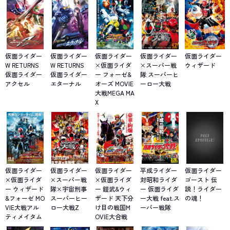
仮面ライダー
仮面ライダー
仮面ライダー
仮面ライダー
仮面ライダー
W RETURNS
W RETURNS
×仮面ライダ
×スーパー戦
ウィザード
仮面ライダー
仮面ライダー
ー フォーゼ&
隊 スーパーヒ
アクセル
エターナル
オーズ MOVIE
ーロー大戦
大戦MEGA MA
X
仮面ライダー
仮面ライダー
仮面ライダー
平成ライダー
仮面ライダー
×仮面ライダ
×スーパー戦
×仮面ライダ
対昭和ライダ
ゴースト 伝
ー ウィザード
隊×宇宙刑事
ー 鎧武&ウィ
ー 仮面ライダ
説！ライダー
&フォーゼ MO
スーパーヒー
ザード 天下分
ー大戦 feat.ス
の魂！
VIE大戦アル
ロー大戦Z
け目の戦国M
ーパー戦隊
ティメイタム
OVIE大合戦