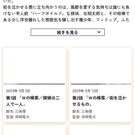
いた。
街を泣かせる悪に立ち向かうのは、風都を愛する気持ちは誰にも負
けない半人前〝ハーフボイルド〟な探偵、左翔太郎と、その相棒で
ある少し浮世離れした雰囲気を醸し出す魔少年、フィリップ。ふた
りはドーパントたちが使用するものとは形状の違う「ガイアメモ
リ」2本と、ベルト状のアイテム「ダブルドライバー」を使用し、
続きを見る
「仮面ライダーＷ（ダブル）」へと変身する。そして、事務所を訪
れる悩める人々の依頼に対処しながら、ドーパントと戦っていた。
そんなふたりが運営する「鳴海探偵事務所」に、所長である鳴海荘
吉の娘、鳴海亜樹子が来訪。父親が留守と聞くや、翔太郎に事務所
からの退去を要求する。だが、大阪から風都に来て早々ドーパント
との戦いに巻き込まれた亜樹子は、この騒動に怯むどころか、オー
ナー権限により事務所の所長就任を宣言。こうして奇妙な縁で結ば
れた3人による探偵経営が始まるのだった。
2009年 9月 5日
2009年 9月 12日
第1話 「Ｗの検索／探偵は二
第2話 「Ｗの検索／街を泣か
人で一人」
せるもの」
脚本:
三条陸
脚本:
三条陸
監督:
田﨑竜太
監督:
田﨑竜太