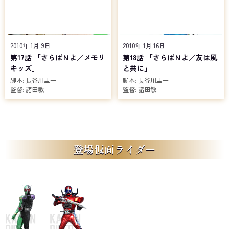
2010年 1月 9日
2010年 1月 16日
第17話 「さらばＮよ／メモリ
第18話 「さらばＮよ／友は風
キッズ」
と共に」
脚本:
長谷川圭一
脚本:
長谷川圭一
監督:
諸田敏
監督:
諸田敏
登場仮面ライダー