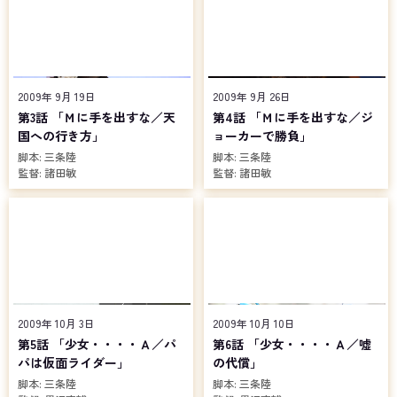
2009年 9月 19日
2009年 9月 26日
第3話 「Ｍに手を出すな／天
第4話 「Ｍに手を出すな／ジ
国への行き方」
ョーカーで勝負」
脚本:
三条陸
脚本:
三条陸
監督:
諸田敏
監督:
諸田敏
2009年 10月 3日
2009年 10月 10日
第5話 「少女・・・・Ａ／パ
第6話 「少女・・・・Ａ／嘘
パは仮面ライダー」
の代償」
脚本:
三条陸
脚本:
三条陸