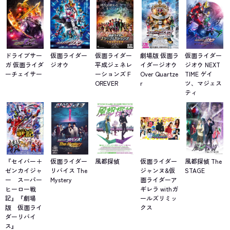
ドライブサー
仮面ライダー
仮面ライダー
劇場版 仮面ラ
仮面ライダー
ガ 仮面ライダ
ジオウ
平成ジェネレ
イダージオウ
ジオウ NEXT
ーチェイサー
ーションズ F
Over Quartze
TIME ゲイ
OREVER
r
ツ、マジェス
ティ
『セイバー＋
仮面ライダー
風都探偵
仮面ライダー
風都探偵 The
ゼンカイジャ
リバイス The
ジャンヌ&仮
STAGE
ー スーパー
Mystery
面ライダーア
ヒーロー戦
ギレラ withガ
記』『劇場
ールズリミッ
版 仮面ライ
クス
ダーリバイ
ス』