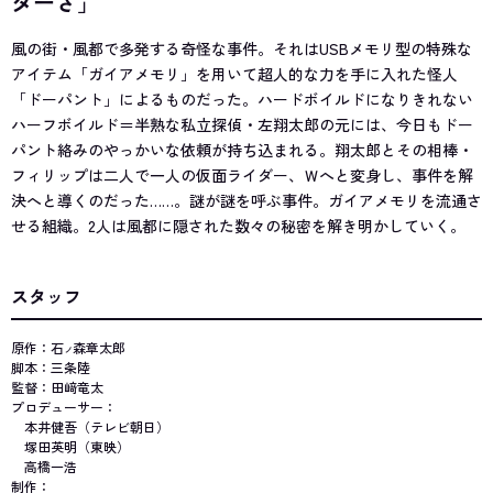
ダーさ」
風の街・風都で多発する奇怪な事件。それはUSBメモリ型の特殊な
アイテム「ガイアメモリ」を用いて超人的な力を手に入れた怪人
「ドーパント」によるものだった。ハードボイルドになりきれない
ハーフボイルド＝半熟な私立探偵・左翔太郎の元には、今日もドー
パント絡みのやっかいな依頼が持ち込まれる。翔太郎とその相棒・
フィリップは二人で一人の仮面ライダー、Ｗへと変身し、事件を解
決へと導くのだった……。謎が謎を呼ぶ事件。ガイアメモリを流通さ
せる組織。2人は風都に隠された数々の秘密を解き明かしていく。
スタッフ
原作：石
森章太郎
ノ
脚本：三条陸
監督：田﨑竜太
プロデューサー：
本井健吾（テレビ朝日）
塚田英明（東映）
高橋一浩
制作：