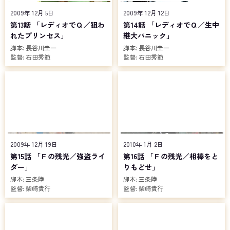
2009年 12月 5日
2009年 12月 12日
第13話 「レディオでＱ／狙わ
第14話 「レディオでＱ／生中
れたプリンセス」
継大パニック」
脚本:
長谷川圭一
脚本:
長谷川圭一
監督:
石田秀範
監督:
石田秀範
2009年 12月 19日
2010年 1月 2日
第15話 「Ｆの残光／強盗ライ
第16話 「Ｆの残光／相棒をと
ダー」
りもどせ」
脚本:
三条陸
脚本:
三条陸
監督:
柴﨑貴行
監督:
柴﨑貴行