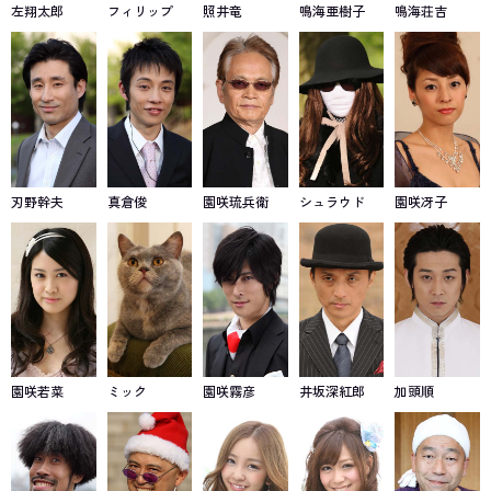
左翔太郎
フィリップ
照井竜
鳴海亜樹子
鳴海荘吉
刃野幹夫
真倉俊
園咲琉兵衛
シュラウド
園咲冴子
園咲若菜
ミック
園咲霧彦
井坂深紅郎
加頭順