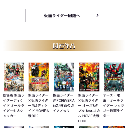
仮面ライダー図鑑へ
関連作品
劇場版 仮面ラ
仮面ライダー
仮面ライダー
仮面ライダー
オーズ・電
イダーディケ
×仮面ライダ
W FOREVER A
×仮面ライダ
王・オールラ
イド オールラ
ー W&ディケ
toZ/運命のガ
ー オーズ&ダ
イダー レッツ
イダー対大シ
イド MOVIE大
イアメモリ
ブル feat.スカ
ゴー仮面ライ
ョッカー
戦2010
ル MOVIE大戦
ダー
CORE