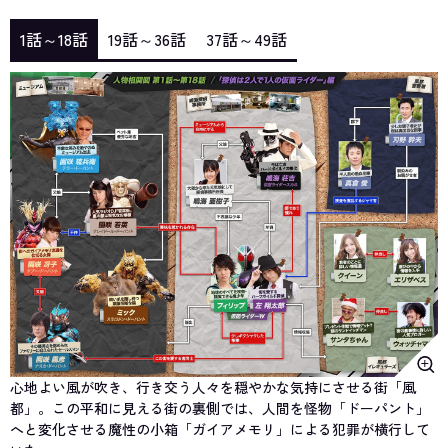
1話～18話
19話～36話
37話～49話
心地よい風が吹き、行き交う人々を穏やかな気持にさせる街「風
都」。この平和に見える街の裏側では、人間を怪物「ドーパント」
へと変化させる魔性の小箱「ガイアメモリ」による犯罪が横行して