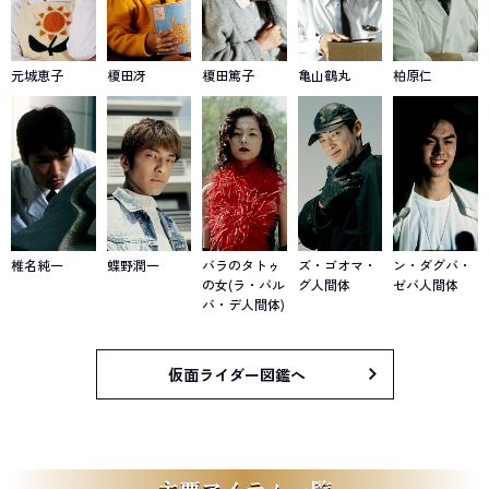
元城恵子
榎田冴
榎田篤子
亀山鶴丸
柏原仁
椎名純一
蝶野潤一
バラのタトゥ
ズ・ゴオマ・
ン・ダグバ・
の女(ラ・バル
グ人間体
ゼバ人間体
バ・デ人間体)
仮面ライダー図鑑へ