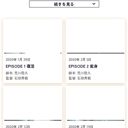
る。人々を襲い始める怪人の姿を見た五代は、決意に満ちた様子で
続きを見る
発掘物を装着。するとそれは五代の身体へと吸収され、彼の肉体は
頭の中で見た戦士「仮面ライダークウガ グローイングフォーム」へ
と姿を変える。だが、脳裏に現れた戦士の姿は赤いボディをしてい
た。今のクウガの姿は白。思うように力を発揮できず苦戦を強いら
れてしまうものの、なんとかズ・グムン・バを撃退するのだった。
この戦いを見てクウガが五代と気付いた一条は、事件を追うのは
警察の仕事と、五代に手を引かせようとする。しかし、五代は発掘
チームのリーダーだった夏目教授の葬儀で、教授の娘、夏目実加の
涙を目の当たりにしたことで、自分には戦う覚悟が足りなかったの
2000年 1月 29日
2000年 2月 5日
だと実感。教会に出現したコウモリを模した怪人、ズ・ゴオマ・グ
EPISODE 1 復活
EPISODE 2 変身
と戦う一条の前に割って入ると、「これ以上、誰かの涙は見たくな
脚本:
荒川稔久
脚本:
荒川稔久
い！」と、一条の目の前で脳裏で見た構えを見せて変身！ 五代の
監督:
石田秀範
監督:
石田秀範
姿は赤いボディの戦士「仮面ライダークウガ マイティフォーム」と
なるのだった。そして、クウガが激戦を制すると、一条も覚悟を固
める。警察では謎の怪人たちが「未確認生命体」と呼称され、クウ
ガも同種であると認識され危険視されるなか、人々の平穏な生活を
守るため、五代への協力を決意したのだった。
一方で遺跡より蘇ったほかの怪人たちも動き出す。彼らの種族の
名は「グロンギ」。人類を標的とするゲーム「ゲゲル」により、己
の優劣を競う戦闘民族である。彼らは標的が数多く集まる場所「東
2000年 2月 12日
2000年 2月 19日