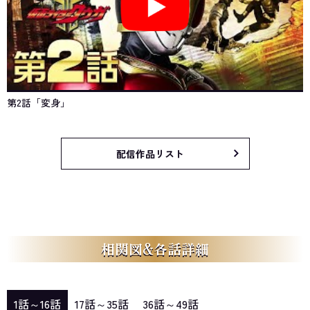
第2話「変身」
配信作品リスト
相関図&各話詳細
1話～16話
17話～35話
36話～49話