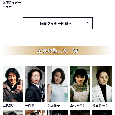
仮面ライダー
クウガ
仮面ライダー図鑑へ
主要登場人物一覧
五代雄介
一条薫
沢渡桜子
五代みのり
榎田ひかり