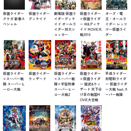
仮面ライダー
仮面ライダー
劇場版 仮面ラ
仮面ライダー
オーズ・電
クウガ 新春ス
ディケイド
イダーディケ
×仮面ライダ
王・オールラ
ペシャル
イド オールラ
ー W&ディケ
イダー レッツ
イダー対大シ
イド MOVIE大
ゴー仮面ライ
ョッカー
戦2010
ダー
仮面ライダー
仮面ライダー
仮面ライダー
仮面ライダー
平成ライダー
×スーパー戦
ウィザード
×スーパー戦
×仮面ライダ
対昭和ライダ
隊 スーパーヒ
隊×宇宙刑事
ー 鎧武&ウィ
ー 仮面ライダ
ーロー大戦
スーパーヒー
ザード 天下分
ー大戦 feat.ス
ロー大戦Z
け目の戦国M
ーパー戦隊
OVIE大合戦