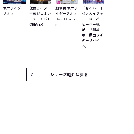
仮面ライダー
仮面ライダー
劇場版 仮面ラ
『セイバー＋
ジオウ
平成ジェネレ
イダージオウ
ゼンカイジャ
ーションズ F
Over Quartze
ー スーパー
OREVER
r
ヒーロー戦
記』『劇場
版 仮面ライ
ダーリバイ
ス』
シリーズ紹介に戻る