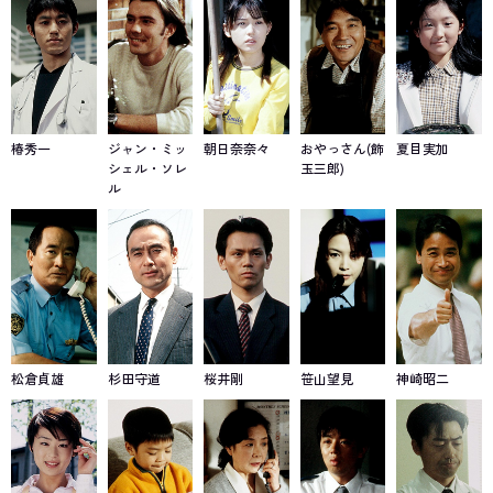
椿秀一
ジャン・ミッ
朝日奈奈々
おやっさん(飾
夏目実加
シェル・ソレ
玉三郎)
ル
松倉貞雄
杉田守道
桜井剛
笹山望見
神崎昭二