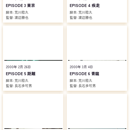
京」を目指し、移動を開始する。
EPISODE 3 東京
EPISODE 4 疾走
脚本:
荒川稔久
脚本:
荒川稔久
監督:
渡辺勝也
監督:
渡辺勝也
2000年 2月 26日
2000年 3月 4日
EPISODE 5 距離
EPISODE 6 青龍
脚本:
荒川稔久
脚本:
荒川稔久
監督:
長石多可男
監督:
長石多可男