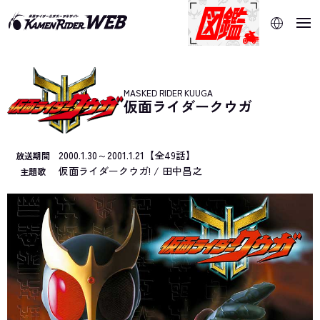
当サイトでは、機械的な自動翻訳サービスを使用していま
す。指定した言語に切り替わらないページは、ブラウザの翻
訳機能をご利用ください。
MASKED RIDER KUUGA
仮面ライダークウガ
2000.1.30～2001.1.21【全49話】
放送期間
仮面ライダークウガ! / 田中昌之
主題歌