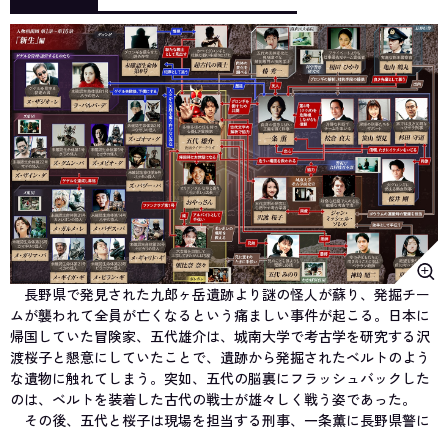
長野県で発見された九郎ヶ岳遺跡より謎の怪人が蘇り、発掘チー
ムが襲われて全員が亡くなるという痛ましい事件が起こる。日本に
帰国していた冒険家、五代雄介は、城南大学で考古学を研究する沢
渡桜子と懇意にしていたことで、遺跡から発掘されたベルトのよう
な遺物に触れてしまう。突如、五代の脳裏にフラッシュバックした
のは、ベルトを装着した古代の戦士が雄々しく戦う姿であった。
その後、五代と桜子は現場を担当する刑事、一条薫に長野県警に
招かれるが、そこにクモを模した怪人、ズ・グムン・バが出現す