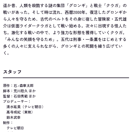
遥か昔、人類を殺戮する謎の集団「グロンギ」と戦士「クウガ」の
戦いがあった。そして時は流れ、西暦2000年。復活したグロンギか
ら人々を守るため、古代のベルトをその身に宿した冒険家・五代雄
介は仮面ライダークウガとして戦い始める。次々に出現する怪人た
ち。激化する戦いの中で、より強力な形態を獲得していくクウガ。
「みんなの笑顔を守るため」。五代は刑事・一条薫をはじめとする
多くの人々に支えられながら、グロンギとの死闘を繰り広げてい
く。
スタッフ
原作：石
森章太郎
ノ
脚本：荒川稔久 ほか
監督：石田秀範 ほか
プロデューサー：
清水祐美（テレビ朝日）
髙寺成紀（東映）
鈴木武幸
制作：
テレビ朝日