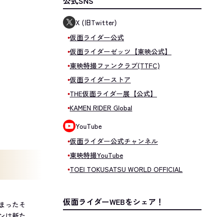
公式SNS
X (旧Twitter)
仮面ライダー公式
仮面ライダーゼッツ【東映公式】
東映特撮ファンクラブ(TTFC)
仮面ライダーストア
THE仮面ライダー展【公式】
KAMEN RIDER Global
YouTube
仮面ライダー公式チャンネル
東映特撮YouTube
TOEI TOKUSATSU WORLD OFFICIAL
仮面ライダーWEBをシェア！
まったそ
ンは新た