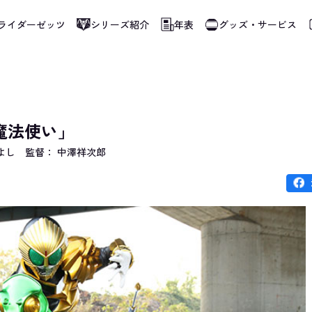
ライダーゼッツ
シリーズ紹介
年表
グッズ・サービス
使用しています。指定した言語に切り替わらないページは、ブラウザの翻訳機能をご
魔法使い」
よし
監督： 中澤祥次郎