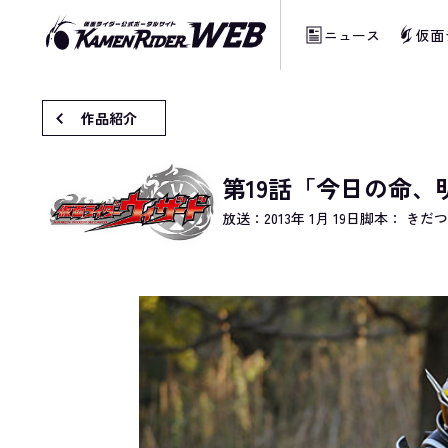
ニュース
仮面
当サイトでは、機械的な自動翻訳サービスを
作品紹介
第19話「今日の命、
放送：
2013年 1月 19日
脚本： きだ