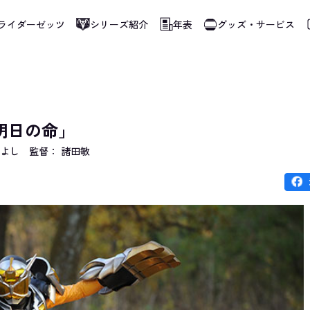
ライダーゼッツ
シリーズ紹介
年表
グッズ・サービス
使用しています。指定した言語に切り替わらないページは、ブラウザの翻訳機能をご
明日の命」
つよし
監督： 諸田敏