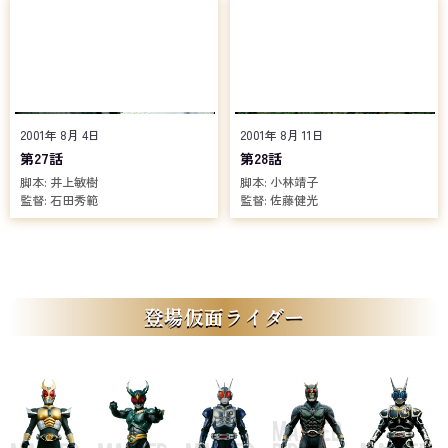
2001年 8月 4日
2001年 8月 11日
第27話
第28話
脚本:
井上敏樹
脚本:
小林靖子
監督:
石田秀範
監督:
佐藤健光
登場仮面ライダー