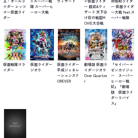
王・オールラ
×スーパー戦
ウィザード
×仮面ライダ
対昭和ライダ
イダー レッツ
隊 スーパーヒ
ー 鎧武&ウィ
ー 仮面ライダ
ゴー仮面ライ
ーロー大戦
ザード 天下分
ー大戦 feat.ス
ダー
け目の戦国M
ーパー戦隊
OVIE大合戦
仮面戦隊ゴラ
仮面ライダー
仮面ライダー
劇場版 仮面ラ
『セイバー＋
イダー
ジオウ
平成ジェネレ
イダージオウ
ゼンカイジャ
ーションズ F
Over Quartze
ー スーパー
OREVER
r
ヒーロー戦
記』『劇場
版 仮面ライ
ダーリバイ
ス』