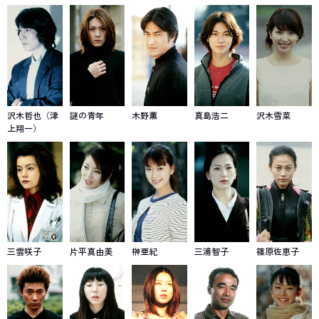
沢木哲也（津
謎の青年
木野薫
真島浩二
沢木雪菜
上翔一）
三雲咲子
片平真由美
榊亜紀
三浦智子
篠原佐恵子