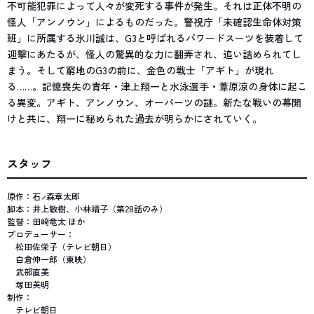
不可能犯罪によって人々が変死する事件が発生。それは正体不明の
怪人「アンノウン」によるものだった。警視庁「未確認生命体対策
班」に所属する氷川誠は、G3と呼ばれるパワードスーツを装着して
迎撃にあたるが、怪人の驚異的な力に翻弄され、追い詰められてし
まう。そして窮地のG3の前に、金色の戦士「アギト」が現れ
る……。記憶喪失の青年・津上翔一と水泳選手・葦原涼の身体に起こ
る異変。アギト、アンノウン、オーパーツの謎。新たな戦いの幕開
けと共に、翔一に秘められた過去が明らかにされていく。
スタッフ
原作：石
森章太郎
ノ
脚本：井上敏樹、小林靖子（第28話のみ）
監督：田﨑竜太 ほか
プロデューサー：
松田佐栄子（テレビ朝日）
白倉伸一郎（東映）
武部直美
塚田英明
制作：
テレビ朝日