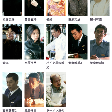
相良克彦
関谷真澄
橘純
葦原和雄
岡村可奈
倉本
水原リサ
バイク屋の親
警察幹部A
警察幹部B
父
警察幹部C
風谷伸幸
ラーメン屋の