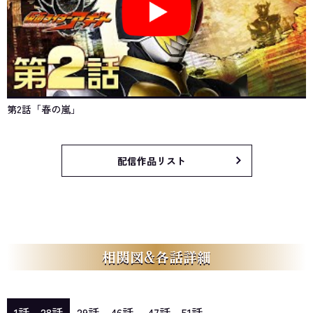
第2話「春の嵐」
配信作品リスト
相関図&各話詳細
1話～28話
29話～46話
47話～51話