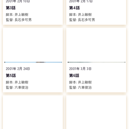
2001年 2月 10日
2001年 2月 17日
頼りに客船「あかつき号」の関係者たちを訪ねるのだった。
第3話
第4話
翔一、涼、氷川。3人の仮面ライダーの運命が徐々に交錯し始めて
脚本:
井上敏樹
脚本:
井上敏樹
いくなか、アンノウン事件の裏で謎の青年（闇の力）が暗躍。彼は
監督:
長石多可男
監督:
長石多可男
沢木哲也なる人物を呼び出し、特別な能力を与えるのだった……。
2001年 2月 24日
2001年 3月 3日
第5話
第6話
脚本:
井上敏樹
脚本:
井上敏樹
監督:
六車俊治
監督:
六車俊治