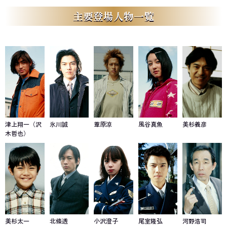
主要登場人物一覧
津上翔一（沢
氷川誠
葦原涼
風谷真魚
美杉義彦
木哲也）
美杉太一
北條透
小沢澄子
尾室隆弘
河野浩司