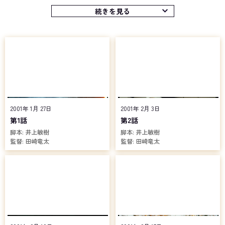
アンノウンに対応しながらG3強化を図らんとする。しかし、G3の装
着者に選ばれなかったことでG3ユニットに対抗意識を抱くエリート
続きを見る
警部補、北條透が彼らを出し抜くべく、独自の考えに基づくさまざ
まな作戦を立案。警察内部も慌ただしい動きを見せていくのだっ
た。
G3を救った謎の戦士の正体は「仮面ライダーアギト」。その変身
者の青年、津上翔一は過去の記憶を失っており、現在は心理学者で
ある美杉義彦を一家の長とする美杉家に居候をしていた。
そんな彼自身、なぜ自分がアギトに変身できるのかわからずに苦
悩。だが、美杉家の同居人にして密かに超能力を有する少女、風谷
真魚に自身がアギトに変身する姿を見られながらも応援を受けたこ
2001年 1月 27日
2001年 2月 3日
とで、みんなの居場所を守ることが大切であると気付かされ、アン
第1話
第2話
ノウンとの戦いを決意するのであった。
脚本:
井上敏樹
脚本:
井上敏樹
そして、アンノウンの出現と呼応するように、水泳選手として将
監督:
田崎竜太
監督:
田崎竜太
来を有望視されていた城北大学の学生、葦原涼は異形の戦士「仮面
ライダーギルス」に変身する力を得る。だが、その急激すぎる肉体
の異変は涼の心身を蝕みはじめ、自身の苦悩を打ち明けた水泳部の
コーチ、さらには恋人にも見捨てられてしまったことで、涼は生き
る目的を失ってしまう。
不幸はさらに続き、謎の失踪を遂げた涼の父親が遺体となって発
見される。失意の涼は父が何らかの事件に巻き込まれ、それが自分
自身の肉体変異の謎にも繋がるのではないかと、父の遺した手帳を