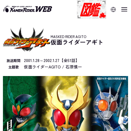
当サイトでは、機械的な自動翻訳サービスを使用していま
す。指定した言語に切り替わらないページは、ブラウザの翻
訳機能をご利用ください。
MASKED RIDER AGITO
仮面ライダーアギト
2001.1.28～2002.1.27【全51話】
放送期間
仮面ライダーAGITO / 石原慎一
主題歌