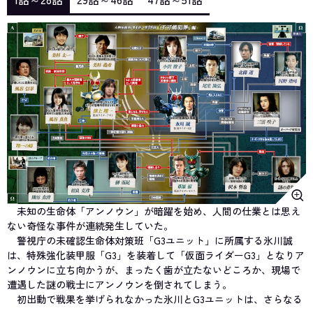
未知の生命体「アンノウン」が暗躍を始め、人間の仕業とは思え
ない奇怪な事件が連続発生していた。
警視庁の未確認生命体対策班「G3ユニット」に所属する氷川誠
は、特殊強化装甲服「G3」を装着して「仮面ライダーG3」となりア
ンノウンに立ち向かうが、まったく歯が立たないどころか、現場で
遭遇した謎の戦士にアンノウンを倒されてしまう。
初出動で戦果を挙げられなかった氷川とG3ユニットは、さらなる