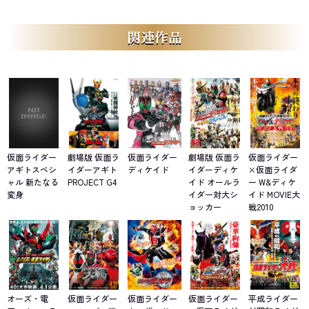
関連作品
仮面ライダー
劇場版 仮面ラ
仮面ライダー
劇場版 仮面ラ
仮面ライダー
アギトスペシ
イダーアギト
ディケイド
イダーディケ
×仮面ライダ
ャル 新たなる
PROJECT G4
イド オールラ
ー W&ディケ
変身
イダー対大シ
イド MOVIE大
ョッカー
戦2010
オーズ・電
仮面ライダー
仮面ライダー
仮面ライダー
平成ライダー