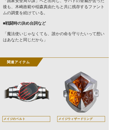
「国家安全局０課」へと出向し、サバトの脅威が去った
後も、木崎政範や稲森真由たちと共に残存するファント
ムの調査を続けている。
■戦闘時の決め台詞など
「魔法使いじゃなくても、誰かの命を守りたいって想い
はあなたと同じだから」
関連アイテム
メイジのベルト
メイジウィザードリング