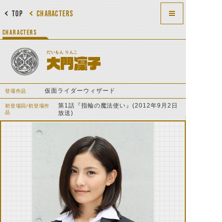
TOP
CHARACTERS
CHARACTERS
だいもん りんこ
大門凜子
仮面ライダーウィザード
登場作品
第1話『指輪の魔法使い』(2012年9月2日
初登場回/初登場作
品
放送)