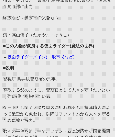
職業・身分など：警視庁 鳥井坂警察署の警察官→国家安
全局０課に出向
家族など：警察官の父をもつ
演：高山侑子（たかやま・ゆうこ）
■この人物が変身する仮面ライダー(魔法の世界)
→
仮面ライダーメイジ(一般市民など)
■説明
警視庁 鳥井坂警察署の刑事。
尊敬する父のように、警察官として人々を守りたいとい
う強い想いを抱いている。
ゲートとしてミノタウロスに狙われるも、操真晴人によ
って絶望から救われ、以降はファントムから人々を守る
ために彼と協力。
数々の事件を追う中で、ファントムに対応する国家機関