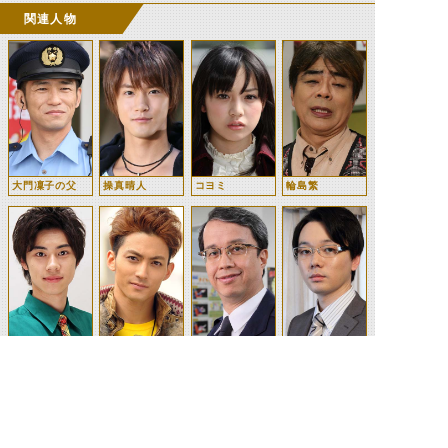
関連人物
大門凜子の父
操真晴人
コヨミ
輪島繁
奈良瞬平
仁藤攻介
鳥井坂署の所長
木崎政範