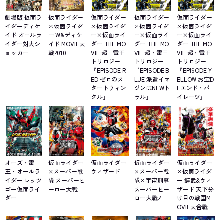
劇場版 仮面ラ
仮面ライダー
仮面ライダー
仮面ライダー
仮面ライダー
イダーディケ
×仮面ライダ
×仮面ライダ
×仮面ライダ
×仮面ライダ
イド オールラ
ー W&ディケ
ー×仮面ライ
ー×仮面ライ
ー×仮面ライ
イダー対大シ
イド MOVIE大
ダー THE MO
ダー THE MO
ダー THE MO
ョッカー
戦2010
VIE 超・電王
VIE 超・電王
VIE 超・電王
トリロジー
トリロジー
トリロジー
『EPISODE R
『EPISODE B
『EPISODE Y
ED ゼロのス
LUE 派遣イマ
ELLOW お宝D
タートウィン
ジンはNEWト
Eエンド・パ
クル』
ラル』
イレーツ』
オーズ・電
仮面ライダー
仮面ライダー
仮面ライダー
仮面ライダー
王・オールラ
×スーパー戦
ウィザード
×スーパー戦
×仮面ライダ
イダー レッツ
隊 スーパーヒ
隊×宇宙刑事
ー 鎧武&ウィ
ゴー仮面ライ
ーロー大戦
スーパーヒー
ザード 天下分
ダー
ロー大戦Z
け目の戦国M
OVIE大合戦