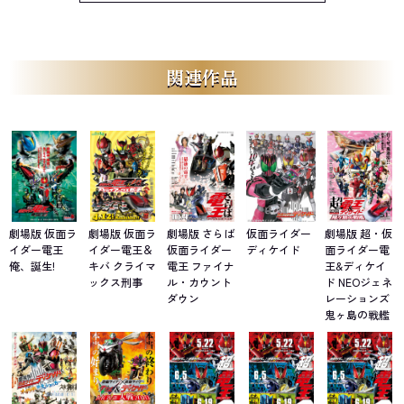
関連作品
劇場版 仮面ラ
劇場版 仮面ラ
劇場版 さらば
仮面ライダー
劇場版 超・仮
イダー電王
イダー電王＆
仮面ライダー
ディケイド
面ライダー電
俺、誕生!
キバ クライマ
電王 ファイナ
王&ディケイ
ックス刑事
ル・カウント
ド NEOジェネ
ダウン
レーションズ
鬼ヶ島の戦艦