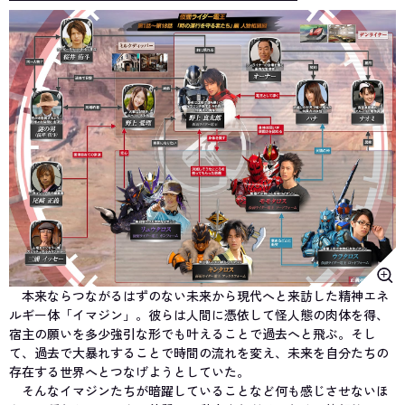
本来ならつながるはずのない未来から現代へと来訪した精神エネ
ルギー体「イマジン」。彼らは人間に憑依して怪人態の肉体を得、
宿主の願いを多少強引な形でも叶えることで過去へと飛ぶ。そし
て、過去で大暴れすることで時間の流れを変え、未来を自分たちの
存在する世界へとつなげようとしていた。
そんなイマジンたちが暗躍していることなど何も感じさせないほ