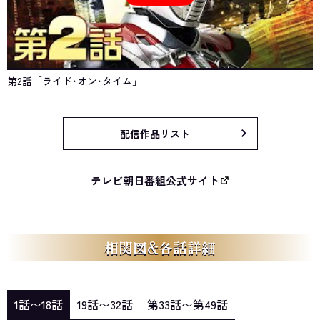
第2話「ライド･オン･タイム」
配信作品リスト
テレビ朝日番組公式サイト
相関図&各話詳細
1話〜18話
19話〜32話
第33話〜第49話