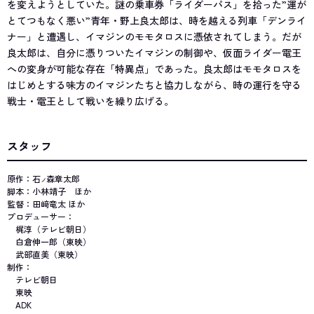
を変えようとしていた。謎の乗車券「ライダーパス」を拾った”運が
とてつもなく悪い”青年・野上良太郎は、時を越える列車「デンライ
ナー」と遭遇し、イマジンのモモタロスに憑依されてしまう。だが
良太郎は、自分に憑りついたイマジンの制御や、仮面ライダー電王
への変身が可能な存在「特異点」であった。良太郎はモモタロスを
はじめとする味方のイマジンたちと協力しながら、時の運行を守る
戦士・電王として戦いを繰り広げる。
スタッフ
原作：石
森章太郎
ノ
脚本：小林靖子 ほか
監督：田﨑竜太 ほか
プロデューサー：
梶淳（テレビ朝日）
白倉伸一郎（東映）
武部直美（東映）
制作：
テレビ朝日
東映
ADK