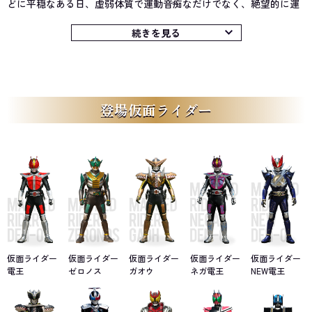
どに平穏なある日、虚弱体質で運動音痴なだけでなく、絶望的に運
が悪い青年、野上良太郎は、道端で不思議なパス「ライダーパス」
を拾う。それは過去へ未来へと時の流れの中を進みながら、時間を
続きを見る
乱す者と戦う〝時の番人〟たちが乗る列車「デンライナー」の乗車
チケットだった。突然訪れた非日常にうろたえる良太郎だったが、
実は彼は仮に時間の流れが変化してしまっても一切の干渉を受けな
い特殊な人間「特異点」であることが判明。そして、本来のライダ
ーパスの所有者である女性、ハナの導きにより、良太郎は特異点だ
登場仮面ライダー
けがなれる時を守る戦士「仮面ライダー電王 プラットフォーム」へ
と変身を果たし、イマジンとの戦いに巻き込まれてしまう。
だが、ただでさえ虚弱なうえに戦う術を知らぬ良太郎は大苦戦。
そんな彼に対して俺が戦うと声を掛けてきたのは、良太郎が特異点
と知らずにうっかり彼に憑依してしまったイマジンであった。良太
郎の身体を借りたそのイマジンは「仮面ライダー電王 ソードフォー
ム」へと変身！ 相手が誰であれ「カッコよく暴れたい」という自
分の願望を叶えるべく大立ち回りを展開し、見事に敵イマジンを粉
砕する。
その後、良太郎が抱いた童話『桃太郎』の鬼のイメージから姿を
仮面ライダー
仮面ライダー
仮面ライダー
仮面ライダー
仮面ライダー
得たイマジンは「モモタロス」と名付けられ、デンライナーに乗
電王
ゼロノス
ガオウ
ネガ電王
NEW電王
車。モモタロスの強引さに引っ張られる形で相棒関係になってしま
った良太郎だったが、悪いことは許さないという彼のまっすぐかつ
頑固な心にモモタロスが気圧されるという一面もあり、互いに信頼