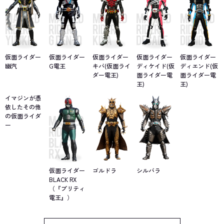
も芽生えていく。
そして、そんなふたりに導かれるように新たなイマジンたちが良
太郎へと憑依。童話『浦島太郎』の亀のイメージから姿を得た「ウ
ラタロス」。童話『金太郎』の熊のイメージから姿を得た「キンタ
ロス」。実はウラタロスと同時に憑依しながらも、良太郎の深層心
仮面ライダー
仮面ライダー
仮面ライダー
仮面ライダー
仮面ライダー
理の中に潜んでいた、龍のイメージから姿を得た「リュウタロ
幽汽
G電王
キバ(仮面ライ
ディケイド(仮
ディエンド(仮
ス」。良太郎に憑依するイマジンは次々に増えていき、デンライナ
ダー電王)
面ライダー電
面ライダー電
ーは賑やかさを増していく。
王)
王)
イマジンが憑
依したその他
の仮面ライダ
ー
仮面ライダー
ゴルドラ
シルバラ
BLACK RX
（『プリティ
電王』）