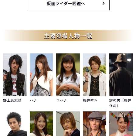
仮面ライダー図鑑へ
主要登場人物一覧
野上良太郎
ハナ
コハナ
桜井侑斗
謎の男（桜井
侑斗）