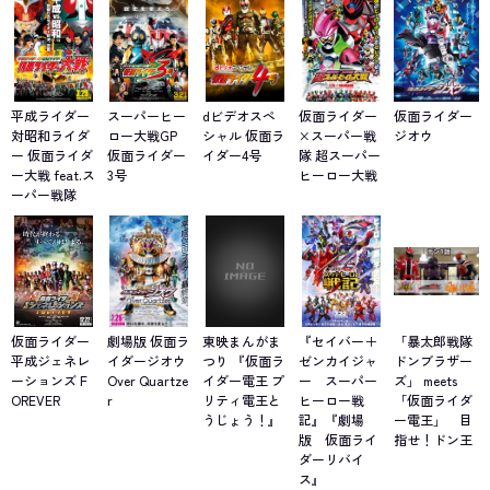
平成ライダー
スーパーヒー
dビデオスペ
仮面ライダー
仮面ライダー
対昭和ライダ
ロー大戦GP
シャル 仮面ラ
×スーパー戦
ジオウ
ー 仮面ライダ
仮面ライダー
イダー4号
隊 超スーパー
ー大戦 feat.ス
3号
ヒーロー大戦
ーパー戦隊
仮面ライダー
劇場版 仮面ラ
東映まんがま
『セイバー＋
「暴太郎戦隊
平成ジェネレ
イダージオウ
つり 『仮面ラ
ゼンカイジャ
ドンブラザー
ーションズ F
Over Quartze
イダー電王 プ
ー スーパー
ズ」 meets
OREVER
r
リティ電王と
ヒーロー戦
「仮面ライダ
うじょう！』
記』『劇場
ー電王」 目
版 仮面ライ
指せ！ドン王
ダーリバイ
ス』