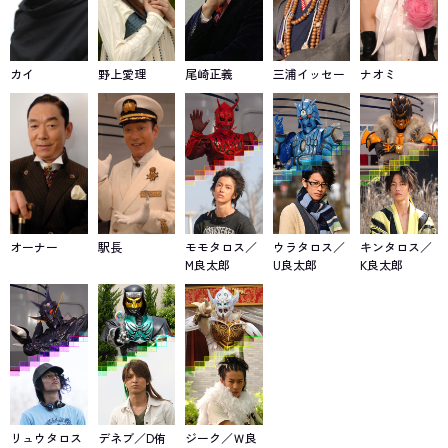
カイ
野上愛理
尾崎正義
三浦イッセー
ナオミ
オーナー
駅長
モモタロス／
ウラタロス／
キンタロス／
M良太郎
U良太郎
K良太郎
リュウタロス
デネブ／D侑
ジーク／Ｗ良